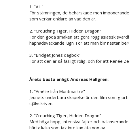
1. "A.I."
För stämningen, de behärskade men imponerande e
som verkar enklare än vad den är.
2. "Crouching Tiger, Hidden Dragon"
För den goda smaken att göra röjig asiatisk svär
häpnadsväckande lugn. För att man blir nästan ber
3. "Bridget Jones dagbok"
För att den är så fasligt rolig, och för att Renée Z
Årets bästa enligt Andreas Hallgren:
1. "Amélie från Montmartre"
Jeunets underbara skapelse är den film som gjort m
självskriven.
2. "Crouching Tiger, Hidden Dragon"
Med höga hopp, intensiva fajter och balanserande
härlig kaka som jag inte kan äta nog av.