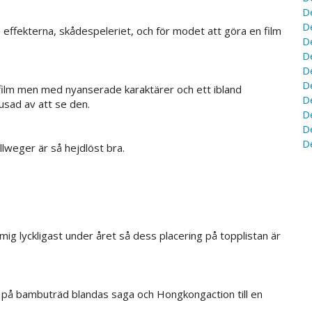
D
D
ffekterna, skådespeleriet, och för modet att göra en film
D
D
D
D
dfilm men med nyanserade karaktärer och ett ibland
D
usad av att se den.
D
D
D
ellweger är så hejdlöst bra.
ig lyckligast under året så dess placering på topplistan är
 på bambuträd blandas saga och Hongkongaction till en