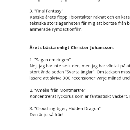
3. "Final Fantasy"
Kanske årets flopp i biointäkter räknat och en kat
tekniska storslagenheten får mig att bortse från b
animerade rymdactionfilm.
Årets bästa enligt Christer Johansson:
1. "Sagan om ringen"
Nej, jag har inte sett den, men jag har väntat på a
stort ända sedan "Svarta änglar". Om Jackson mis
läsare att skriva 300 recensioner varje månad un
2. "Amélie från Montmartre"
Koncentrerat lyckorus som är fantastiskt vackert. 
3. "Crouching tiger, Hidden Dragon"
Den är ju så frän!