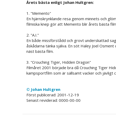
Årets bästa enligt Johan Hultgren:
1. "Memento"
En hjärnskrynklande resa genom minnets och glöms
filmiska knep gör att Memento blir årets bästa film
2. "A.I."
En både missförstådd och grovt underskattad sag
åskådarna tänka själva. En söt Haley Joel Osment oc
näst bästa film.
3. "Crouching Tiger, Hidden Dragon"
Filmåret 2001 började bra då Crouching Tiger Hidd
kampsportfilm som är sällsamt vacker och jävligt
© Johan Hultgren
Först publicerad: 2001-12-19
Senast reviderad: 0000-00-00