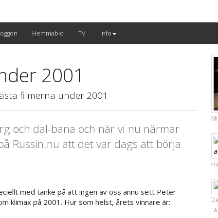
loggen
Hemmabio
TV
Info
under 2001
bästa filmerna under 2001
Mi
berg och dal-bana och när vi nu närmar
på Russin.nu att det var dags att börja
Ha
eciellt med tanke på att ingen av oss ännu sett Peter
De
 klimax på 2001. Hur som helst, årets vinnare är:
"A