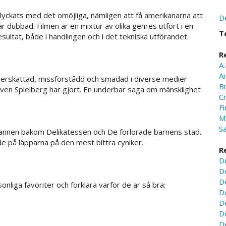
yckats med det omöjliga, nämligen att få amerikanarna att
D
är dubbad. Filmen är en mixtur av olika genres utfört i en
T
resultat, både i handlingen och i det tekniska utförandet.
R
A.
A
underskattad, missförstådd och smädad i diverse medier
B
ven Spielberg har gjort. En underbar saga om mänsklighet
C
Fi
M
S
mannen bakom Delikatessen och De förlorade barnens stad.
e på läpparna på den mest bittra cyniker.
R
D
D
D
rsonliga favoriter och förklara varför de är så bra:
D
D
D
D