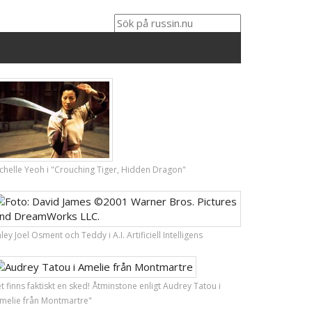
chelle Yeoh i "Crouching Tiger, Hidden Dragon"
ley Joel Osment och Teddy i A.I. Artificiell Intelligens
t finns faktiskt en sked! Åtminstone enligt Audrey Tatou i
melie från Montmartre"