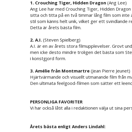
1. Crouching Tiger, Hidden Dragon
(Ang Lee)
Ang Lee har med Crouching Tiger, Hidden Dragon l
sitta och titta på en två timmar lång film som inte 
stil som känns helt unik, vilket ger ett svindlande 
Detta är årets bästa film.
2. A.I.
(Steven Spielberg)
A.I. är en av årets stora filmupplevelser. Grovt 
men icke desto mindre troligen det bästa som Ste
i konstgjord form.
3. Amélie från Montmartre
(Jean Pierre Jeunet)
Hjärtvärmande och visuellt utmanande film från 
Den ultimata feelgood-filmen som sätter ett leend
PERSONLIGA FAVORITER
Vi har också låtit alla i redaktionen välja ut sina pe
Årets bästa enligt Anders Lindahl: