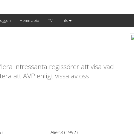
loggen
Hemmabio
TV
Info
 flera intressanta regissörer att visa vad
era att AVP enligt vissa av oss
6)
Alien3 (1992)