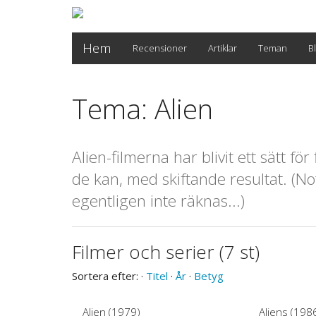
Hem
Recensioner
Artiklar
Teman
B
Tema: Alien
Alien-filmerna har blivit ett sätt för
de kan, med skiftande resultat. (Not
egentligen inte räknas...)
Filmer och serier (7 st)
Sortera efter: ·
Titel
·
År
·
Betyg
Alien (1979)
Aliens (198