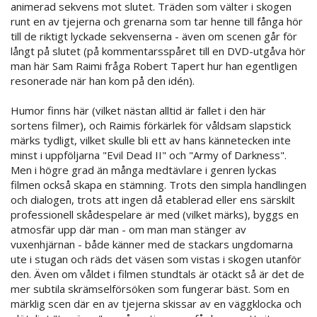
animerad sekvens mot slutet. Träden som välter i skogen
runt en av tjejerna och grenarna som tar henne till fånga hör
till de riktigt lyckade sekvenserna - även om scenen går för
långt på slutet (på kommentarsspåret till en DVD-utgåva hör
man här Sam Raimi fråga Robert Tapert hur han egentligen
resonerade när han kom på den idén).
Humor finns här (vilket nästan alltid är fallet i den här
sortens filmer), och Raimis förkärlek för våldsam slapstick
märks tydligt, vilket skulle bli ett av hans kännetecken inte
minst i uppföljarna "Evil Dead II" och "Army of Darkness".
Men i högre grad än många medtävlare i genren lyckas
filmen också skapa en stämning. Trots den simpla handlingen
och dialogen, trots att ingen då etablerad eller ens särskilt
professionell skådespelare är med (vilket märks), byggs en
atmosfär upp där man - om man man stänger av
vuxenhjärnan - både känner med de stackars ungdomarna
ute i stugan och räds det väsen som vistas i skogen utanför
den. Även om våldet i filmen stundtals är otäckt så är det de
mer subtila skrämselförsöken som fungerar bäst. Som en
märklig scen där en av tjejerna skissar av en väggklocka och