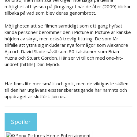
förlorad, men man ska verkligen inte klaga på denna
möjlighet att lyssna på järngänget när de åter (2009) blickar
tillbaka på vad som blev deras genombrott.
Möjligheten att se filmen samtidigt som ett gäng hyfsat
kända personer berömmer den i Picture in Picture är kanske
höjden av skryt, men också trevlig tittning. De som får
tillfälle att yttra sig inkluderar nya förmågor som Alexandre
Aja och David Slade såväl som 80-talsikoner som Brian
Yuzna och Stuart Gordon. Här ser vi till och med one-hit-
undret (hittills) Dan Myrick.
Här finns lite mer smått och gott, men de viktigaste skälen
till den här utgåvans existensberättigande har nämnts och
uppdraget är slutfört. Join us...
Spoiler