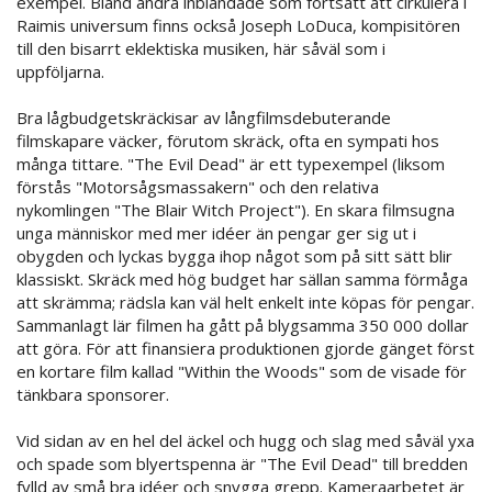
exempel. Bland andra inblandade som fortsatt att cirkulera i
Raimis universum finns också Joseph LoDuca, kompisitören
till den bisarrt eklektiska musiken, här såväl som i
uppföljarna.
Bra lågbudgetskräckisar av långfilmsdebuterande
filmskapare väcker, förutom skräck, ofta en sympati hos
många tittare. "The Evil Dead" är ett typexempel (liksom
förstås "Motorsågsmassakern" och den relativa
nykomlingen "The Blair Witch Project"). En skara filmsugna
unga människor med mer idéer än pengar ger sig ut i
obygden och lyckas bygga ihop något som på sitt sätt blir
klassiskt. Skräck med hög budget har sällan samma förmåga
att skrämma; rädsla kan väl helt enkelt inte köpas för pengar.
Sammanlagt lär filmen ha gått på blygsamma 350 000 dollar
att göra. För att finansiera produktionen gjorde gänget först
en kortare film kallad "Within the Woods" som de visade för
tänkbara sponsorer.
Vid sidan av en hel del äckel och hugg och slag med såväl yxa
och spade som blyertspenna är "The Evil Dead" till bredden
fylld av små bra idéer och snygga grepp. Kameraarbetet är