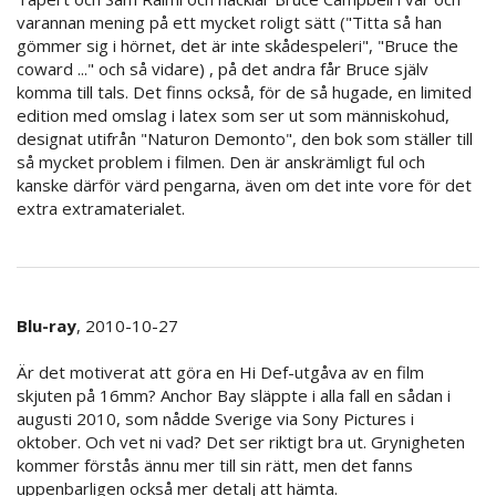
varannan mening på ett mycket roligt sätt ("Titta så han
gömmer sig i hörnet, det är inte skådespeleri", "Bruce the
coward ..." och så vidare) , på det andra får Bruce själv
komma till tals. Det finns också, för de så hugade, en limited
edition med omslag i latex som ser ut som människohud,
designat utifrån "Naturon Demonto", den bok som ställer till
så mycket problem i filmen. Den är anskrämligt ful och
kanske därför värd pengarna, även om det inte vore för det
extra extramaterialet.
Blu-ray
, 2010-10-27
Är det motiverat att göra en Hi Def-utgåva av en film
skjuten på 16mm? Anchor Bay släppte i alla fall en sådan i
augusti 2010, som nådde Sverige via Sony Pictures i
oktober. Och vet ni vad? Det ser riktigt bra ut. Grynigheten
kommer förstås ännu mer till sin rätt, men det fanns
uppenbarligen också mer detalj att hämta.