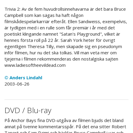
Trivia 2: Av de fem huvudrollsinnehavarna är det bara Bruce
Campbell som kan sägas ha haft någon
filmskådespelarkarriär efteråt. Ellen Sandweiss, exempelvis,
är tydligen med i en rulle som får premiär i år med det
poetiskt klingande namnet "Satan's Playground", vilket är
hennes första roll på 22 år. Sarah York heter för övrigt
egentligen Theresa Tilly, men skapade sig en pseudonym
inför filmen, hur nu det ska tolkas. Vill man veta mer om
tjejerna i filmen rekommenderas den nostalgiska sajten
www.ladiesoftheevildead.com
© Anders Lindahl
2003-06-26
DVD / Blu-ray
På Anchor Bays fina DVD-utgåva av filmen bjuds det bland
annat på tvenne kommentarsspår. På det ena sitter Robert
Tapert och Sam Raimi och häcklar Bruce Campbell i var och