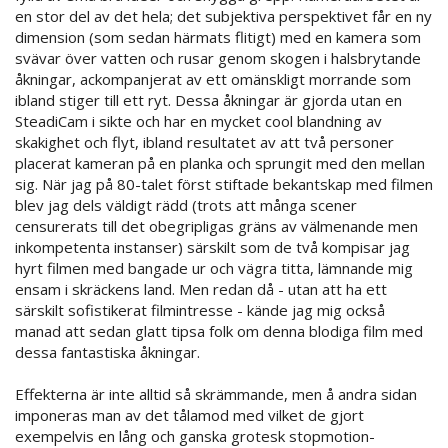
en stor del av det hela; det subjektiva perspektivet får en ny
dimension (som sedan härmats flitigt) med en kamera som
svävar över vatten och rusar genom skogen i halsbrytande
åkningar, ackompanjerat av ett omänskligt morrande som
ibland stiger till ett ryt. Dessa åkningar är gjorda utan en
SteadiCam i sikte och har en mycket cool blandning av
skakighet och flyt, ibland resultatet av att två personer
placerat kameran på en planka och sprungit med den mellan
sig. När jag på 80-talet först stiftade bekantskap med filmen
blev jag dels väldigt rädd (trots att många scener
censurerats till det obegripligas gräns av välmenande men
inkompetenta instanser) särskilt som de två kompisar jag
hyrt filmen med bangade ur och vägra titta, lämnande mig
ensam i skräckens land. Men redan då - utan att ha ett
särskilt sofistikerat filmintresse - kände jag mig också
manad att sedan glatt tipsa folk om denna blodiga film med
dessa fantastiska åkningar.
Effekterna är inte alltid så skrämmande, men å andra sidan
imponeras man av det tålamod med vilket de gjort
exempelvis en lång och ganska grotesk stopmotion-