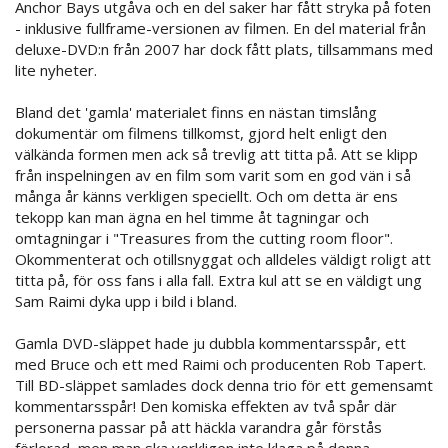
Anchor Bays utgåva och en del saker har fått stryka på foten
- inklusive fullframe-versionen av filmen. En del material från
deluxe-DVD:n från 2007 har dock fått plats, tillsammans med
lite nyheter.
Bland det 'gamla' materialet finns en nästan timslång
dokumentär om filmens tillkomst, gjord helt enligt den
välkända formen men ack så trevlig att titta på. Att se klipp
från inspelningen av en film som varit som en god vän i så
många år känns verkligen speciellt. Och om detta är ens
tekopp kan man ägna en hel timme åt tagningar och
omtagningar i "Treasures from the cutting room floor".
Okommenterat och otillsnyggat och alldeles väldigt roligt att
titta på, för oss fans i alla fall. Extra kul att se en väldigt ung
Sam Raimi dyka upp i bild i bland.
Gamla DVD-släppet hade ju dubbla kommentarsspår, ett
med Bruce och ett med Raimi och producenten Rob Tapert.
Till BD-släppet samlades dock denna trio för ett gemensamt
kommentarsspår! Den komiska effekten av två spår där
personerna passar på att häckla varandra går förstås