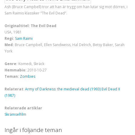
Ash (Bruce Campbell) tror att han är trygg om han lutar sig mot dörren, i
Sam Raimis klassiker "The Evil Dead".
Originaltitel: The Evil Dead
USA, 1981
Regi:
Sam Raimi
Med:
Bruce Campbell, Ellen Sandweiss, Hal Delrich, Betsy Baker, Sarah
York
Genre:
Komedi, Skräck
Hemmabio:
2010-10-27
Teman:
Zombies
Relaterat
:
Army of Darkness: the medieval dead (1993)
Evil Dead II
(1987)
Relaterade artiklar
Skrämselfilm
Ingår i följande teman