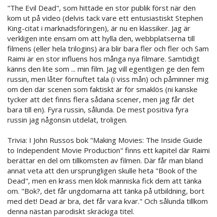
"The Evil Dead", som hittade en stor publik först när den
kom ut på video (delvis tack vare ett entusiastiskt Stephen
King-citat i marknadsföringen), är nu en klassiker. Jag är
verkligen inte ensam om att hylla den, webbplatserna till
filmens (eller hela trilogins) ära blir bara fler och fler och Sam
Raimi är en stor influens hos många nya filmare. Samtidigt
känns den lite som ... min film. Jag vill egentligen ge den fem
russin, men låter förnuftet tala (i viss mån) och påminner mig
om den där scenen som faktiskt är för smaklös (ni kanske
tycker att det finns flera sådana scener, men jag får det
bara till en). Fyra russin, sålunda. De mest positiva fyra
russin jag någonsin utdelat, troligen.
Trivia: I John Russos bok "Making Movies: The Inside Guide
to Independent Movie Production" finns ett kapitel där Raimi
berättar en del om tillkomsten av filmen. Där får man bland
annat veta att den ursprungligen skulle heta "Book of the
Dead", men en krass men klok människa fick dem att tänka
om. "Bok?, det får ungdomarna att tänka på utbildning, bort
med det! Dead är bra, det får vara kvar." Och sålunda tillkom
denna nästan parodiskt skräckiga titel.