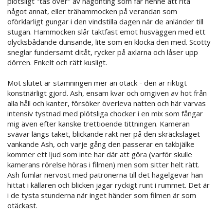
plötsligt "tas över" av någonting som får henne att rita
något annat, eller trähammocken på verandan som
oförklarligt gungar i den vindstilla dagen när de anländer till
stugan. Hammocken slår taktfast emot husväggen med ett
olycksbådande dunsande, lite som en klocka den med. Scotty
sneglar fundersamt ditåt, rycker på axlarna och låser upp
dörren. Enkelt och rätt kusligt.
Mot slutet är stämningen mer än otäck - den är riktigt
konstnärligt gjord. Ash, ensam kvar och omgiven av hot från
alla håll och kanter, försöker överleva natten och här varvas
intensiv tystnad med plötsliga chocker i en mix som fångar
mig även efter kanske trettioende tittningen. Kameran
svävar längs taket, blickande rakt ner på den skräckslaget
vankande Ash, och varje gång den passerar en takbjälke
kommer ett ljud som inte har där att göra (varför skulle
kamerans rörelse höras i filmen) men som sitter helt rätt.
Ash fumlar nervöst med patronerna till det hagelgevär han
hittat i källaren och blicken jagar ryckigt runt i rummet. Det är
i de tysta stunderna när inget händer som filmen är som
otäckast.