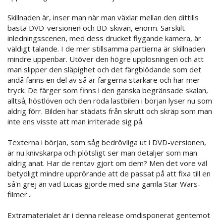
Skillnaden är, inser man när man växlar mellan den dittills
bästa DVD-versionen och BD-skivan, enorm. Särskilt
inledningsscenen, med dess drucket flygande kamera, är
väldigt talande. I de mer stillsamma partierna är skillnaden
mindre uppenbar. Utöver den högre upplösningen och att
man slipper den släpighet och det färgblödande som det
ändå fanns en del av så är färgerna starkare och har mer
tryck. De färger som finns i den ganska begränsade skalan,
alltså; höstlöven och den röda lastbilen i början lyser nu som
aldrig förr. Bilden har städats från skrutt och skräp som man
inte ens visste att man irriterade sig på.
Texterna i början, som såg bedrövliga ut i DVD-versionen,
är nu knivskarpa och plötsligt ser man detaljer som man
aldrig anat. Har de rentav gjort om dem? Men det vore väl
betydligt mindre upprörande att de passat på att fixa till en
så'n grej än vad Lucas gjorde med sina gamla Star Wars-
filmer...
Extramaterialet är i denna release omdisponerat gentemot