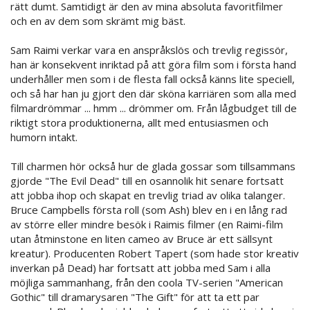
rätt dumt. Samtidigt är den av mina absoluta favoritfilmer
och en av dem som skrämt mig bäst.
Sam Raimi verkar vara en anspråkslös och trevlig regissör,
han är konsekvent inriktad på att göra film som i första hand
underhåller men som i de flesta fall också känns lite speciell,
och så har han ju gjort den där sköna karriären som alla med
filmardrömmar ... hmm ... drömmer om. Från lågbudget till de
riktigt stora produktionerna, allt med entusiasmen och
humorn intakt.
Till charmen hör också hur de glada gossar som tillsammans
gjorde "The Evil Dead" till en osannolik hit senare fortsatt
att jobba ihop och skapat en trevlig triad av olika talanger.
Bruce Campbells första roll (som Ash) blev en i en lång rad
av större eller mindre besök i Raimis filmer (en Raimi-film
utan åtminstone en liten cameo av Bruce är ett sällsynt
kreatur). Producenten Robert Tapert (som hade stor kreativ
inverkan på Dead) har fortsatt att jobba med Sam i alla
möjliga sammanhang, från den coola TV-serien "American
Gothic" till dramarysaren "The Gift" för att ta ett par