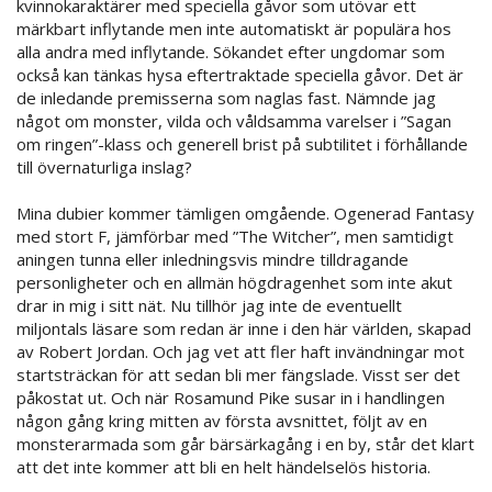
kvinnokaraktärer med speciella gåvor som utövar ett
märkbart inflytande men inte automatiskt är populära hos
alla andra med inflytande. Sökandet efter ungdomar som
också kan tänkas hysa eftertraktade speciella gåvor. Det är
de inledande premisserna som naglas fast. Nämnde jag
något om monster, vilda och våldsamma varelser i ”Sagan
om ringen”-klass och generell brist på subtilitet i förhållande
till övernaturliga inslag?
Mina dubier kommer tämligen omgående. Ogenerad Fantasy
med stort F, jämförbar med ”The Witcher”, men samtidigt
aningen tunna eller inledningsvis mindre tilldragande
personligheter och en allmän högdragenhet som inte akut
drar in mig i sitt nät. Nu tillhör jag inte de eventuellt
miljontals läsare som redan är inne i den här världen, skapad
av Robert Jordan. Och jag vet att fler haft invändningar mot
startsträckan för att sedan bli mer fängslade. Visst ser det
påkostat ut. Och när Rosamund Pike susar in i handlingen
någon gång kring mitten av första avsnittet, följt av en
monsterarmada som går bärsärkagång i en by, står det klart
att det inte kommer att bli en helt händelselös historia.