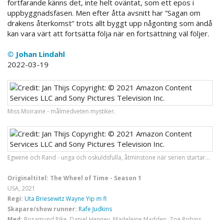
fortfarande känns det, inte helt oväntat, som ett epos i
uppbyggnadsfasen. Men efter åtta avsnitt har ”Sagan om
drakens återkomst” trots allt byggt upp någonting som ändå
kan vara värt att fortsätta följa när en fortsättning väl följer.
© Johan Lindahl
2022-03-19
Miss Moiraine - målmedveten mystiker.
Egwene och Rand - unga och oskuldsfulla, åtminstone när serien startar...
Originaltitel: The Wheel of Time - Season 1
USA, 2021
Regi:
Uta Briesewitz
Wayne Yip m fl
Skapare/show runner:
Rafe Judkins
Med:
Rosamund Pike, Daniel Henney, Madeleine Madden, Zoë Robins,