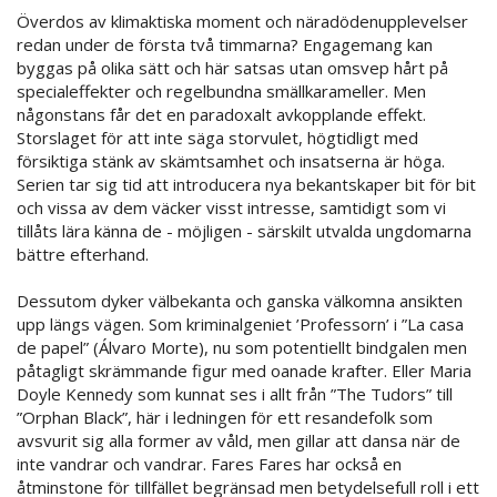
Överdos av klimaktiska moment och näradödenupplevelser
redan under de första två timmarna? Engagemang kan
byggas på olika sätt och här satsas utan omsvep hårt på
specialeffekter och regelbundna smällkarameller. Men
någonstans får det en paradoxalt avkopplande effekt.
Storslaget för att inte säga storvulet, högtidligt med
försiktiga stänk av skämtsamhet och insatserna är höga.
Serien tar sig tid att introducera nya bekantskaper bit för bit
och vissa av dem väcker visst intresse, samtidigt som vi
tillåts lära känna de - möjligen - särskilt utvalda ungdomarna
bättre efterhand.
Dessutom dyker välbekanta och ganska välkomna ansikten
upp längs vägen. Som kriminalgeniet ’Professorn’ i ”La casa
de papel” (Álvaro Morte), nu som potentiellt bindgalen men
påtagligt skrämmande figur med oanade krafter. Eller Maria
Doyle Kennedy som kunnat ses i allt från ”The Tudors” till
”Orphan Black”, här i ledningen för ett resandefolk som
avsvurit sig alla former av våld, men gillar att dansa när de
inte vandrar och vandrar. Fares Fares har också en
åtminstone för tillfället begränsad men betydelsefull roll i ett