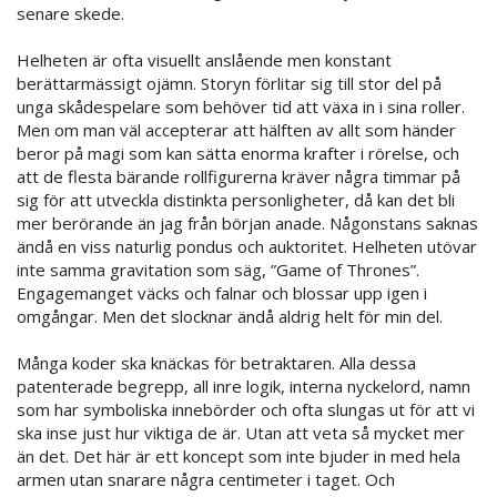
senare skede.
Helheten är ofta visuellt anslående men konstant
berättarmässigt ojämn. Storyn förlitar sig till stor del på
unga skådespelare som behöver tid att växa in i sina roller.
Men om man väl accepterar att hälften av allt som händer
beror på magi som kan sätta enorma krafter i rörelse, och
att de flesta bärande rollfigurerna kräver några timmar på
sig för att utveckla distinkta personligheter, då kan det bli
mer berörande än jag från början anade. Någonstans saknas
ändå en viss naturlig pondus och auktoritet. Helheten utövar
inte samma gravitation som säg, ”Game of Thrones”.
Engagemanget väcks och falnar och blossar upp igen i
omgångar. Men det slocknar ändå aldrig helt för min del.
Många koder ska knäckas för betraktaren. Alla dessa
patenterade begrepp, all inre logik, interna nyckelord, namn
som har symboliska innebörder och ofta slungas ut för att vi
ska inse just hur viktiga de är. Utan att veta så mycket mer
än det. Det här är ett koncept som inte bjuder in med hela
armen utan snarare några centimeter i taget. Och