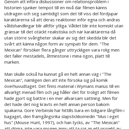
Genom att införa diskussioner om relationsproblem i
historien sjunker tempot till en nivå där filmen känns
utdragen och seg samtidigt som det till viss del fördjupar
karaktärerna så att deras reaktioner inför egna och andras
våldshandlingar blir alltför ytliga. Våldet blir inte komiskt utan
gränsar till det otäckt realistiska och när karaktärerna då
utan större svårigheter skakar av sig det skedda blir det
svårt att känna någon form av sympati för dem. "The
Mexican" försöker flera gånger uttryckligen vara rolig men
det faller mestadels, åtminstone i mina ögon, platt till
marken.
Man skulle också ha kunnat gå en helt annan väg i "The
Mexican", nämligen den att inte försöka sig på komik
överhuvudtaget. Det finns material i Wymans manus till en
allvarligt menad film och jag håller det för troligt att filmen
hade gjort sig bättre i en mer allvarsam sättning. Men för
det hade det nog krävts en helt annan person bakom
spakarna. Gore Verbinski har hittills bara en tidigare långfilm i
bagaget, den framgångsrika slapstickkomedin "Mus i eget
hus" (Mouse Hunt, 1997), och han tycks, av "The Mexican"
att döma, inte vara mogen ännu att ta sig an ett projekt av