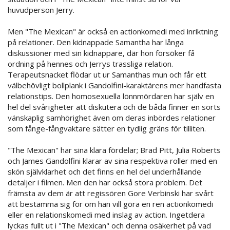
huvudperson Jerry.
Men "The Mexican" är också en actionkomedi med inriktning
på relationer. Den kidnappade Samantha har långa
diskussioner med sin kidnappare, där hon försöker få
ordning på hennes och Jerrys trassliga relation.
Terapeutsnacket flödar ut ur Samanthas mun och får ett
välbehövligt bollplank i Gandolfini-karaktärens mer handfasta
relationstips. Den homosexuella lönnmördaren har själv en
hel del svårigheter att diskutera och de båda finner en sorts
vänskaplig samhörighet även om deras inbördes relationer
som fånge-fångvaktare sätter en tydlig gräns för tilliten.
"The Mexican" har sina klara fördelar; Brad Pitt, Julia Roberts
och James Gandolfini klarar av sina respektiva roller med en
skön självklarhet och det finns en hel del underhållande
detaljer i filmen. Men den har också stora problem. Det
främsta av dem är att regissören Gore Verbinski har svårt
att bestämma sig för om han vill göra en ren actionkomedi
eller en relationskomedi med inslag av action. Ingetdera
lyckas fullt ut i "The Mexican" och denna osäkerhet på vad