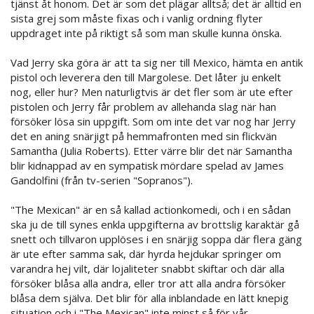
tjänst åt honom. Det är som det plägar alltså; det är alltid en
sista grej som måste fixas och i vanlig ordning flyter
uppdraget inte på riktigt så som man skulle kunna önska.
Vad Jerry ska göra är att ta sig ner till Mexico, hämta en antik
pistol och leverera den till Margolese. Det låter ju enkelt
nog, eller hur? Men naturligtvis är det fler som är ute efter
pistolen och Jerry får problem av allehanda slag när han
försöker lösa sin uppgift. Som om inte det var nog har Jerry
det en aning snärjigt på hemmafronten med sin flickvän
Samantha (Julia Roberts). Etter värre blir det när Samantha
blir kidnappad av en sympatisk mördare spelad av James
Gandolfini (från tv-serien "Sopranos").
"The Mexican" är en så kallad actionkomedi, och i en sådan
ska ju de till synes enkla uppgifterna av brottslig karaktär gå
snett och tillvaron upplöses i en snärjig soppa där flera gäng
är ute efter samma sak, där hyrda hejdukar springer om
varandra hej vilt, där lojaliteter snabbt skiftar och där alla
försöker blåsa alla andra, eller tror att alla andra försöker
blåsa dem själva. Det blir för alla inblandade en lätt knepig
situation och i "The Mexican" inte minst så för vår