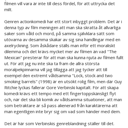
filmen vill vara är inte till dess fördel, för att uttrycka det
milt.
Genren actionkomedi har ett stort inbyggt problem. Det är i
denna typ av film meningen att man ska skratta åt allvarliga
saker som våld och mord, på samma självklara sätt som
utövarna av desamma skakar av sig sina handlingar med en
axelryckning. Som åskådare ställs man inför ett moraliskt
dilemma och det krävs mycket mer av filmen än vad "The
Mexican" presterar för att man ska kunna njuta av filmen fullt
ut. För att jag nu inte ska ta fram de allra största
moralpekpinnarna vill jag tillägga att jag tycker att till
exempel den extremt våldsamma "Lock, stock and two
smoking barrels" (1998) är en utsökt rolig film, men där Guy
Ritchie lyckas fallerar Gore Verbinski kapitalt. För att skapa
komedi krävs ett tempo med ett fingertoppskänsligt flyt
och, när det ska bli komik av våldsamma situationer, att man
som betraktare är så pass alienerad från karaktärerna att
man egentligen inte bryr sig om vad som händer med dem.
Det är här som Verbinskis genreblandning ställer till det.