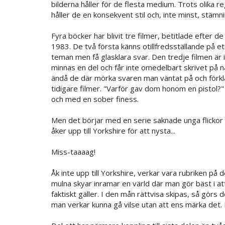
bilderna håller för de flesta medium. Trots olika re
håller de en konsekvent stil och, inte minst, stämni
Fyra böcker har blivit tre filmer, betitlade efter 
1983. De två första känns otillfredsställande på
teman men få glasklara svar. Den tredje filmen är 
minnas en del och får inte omedelbart skrivet på n
ändå de där mörka svaren man väntat på och förkla
tidigare filmer. "Varför gav dom honom en pistol?" 
och med en sober finess.
Men det börjar med en serie saknade unga flickor 
åker upp till Yorkshire för att nysta...
Miss-taaaag!
Åk inte upp till Yorkshire, verkar vara rubriken på 
mulna skyar inramar en värld där man gör bäst i 
faktiskt gäller. I den mån rättvisa skipas, så görs d
man verkar kunna gå vilse utan att ens märka det. Dä