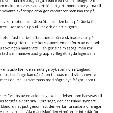
tvåan, kan man med fog säga. Sean Bean känns heltigenom
m makt, och vars samvetslöshet gett honom pengarna till
t bekanta skådespelarna gör karaktärer man kan tro på.
v korruption och rättsröta, och den brist på rädsla för
ret? Det är väl upp till var och en att avgöra.
gheten fast här behäftad med smärre skillnader, tar på
m samtidigt fortsätter korruptionstemat i form av den polis
ersökningen hanterats. Han gör sina misstag, men kör
en tätt sammansvetsad grupp av illegalt lagda lagens män
t kan städa lite i den smutsiga byk som norra England
 om inte, hur länge kan då någon tampas med sitt samvete
ommer i del tre. Tillsammans med några nya frågor, som i
r förstås av en anledning. De händelser som hänvisas till
mns förstås av ett skäl. Kort sagt, den här ibland synbart
ke bland annat just genom att den verkar ta sådana omvägar
 del av resan. Alla människoöden vi möter är inte där för