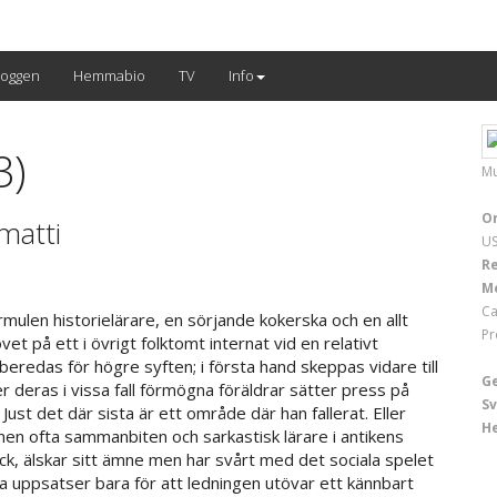
loggen
Hemmabio
TV
Info
3)
Mu
Or
matti
US
Re
M
Ca
mulen historielärare, en sörjande kokerska och en allt
Pr
vet på ett i övrigt folktomt internat vid en relativt
beredas för högre syften; i första hand skeppas vidare till
G
r deras i vissa fall förmögna föräldrar sätter press på
Sv
st det där sista är ett område där han fallerat. Eller
H
en ofta sammanbiten och sarkastisk lärare i antikens
ck, älskar sitt ämne men har svårt med det sociala spelet
a uppsatser bara för att ledningen utövar ett kännbart