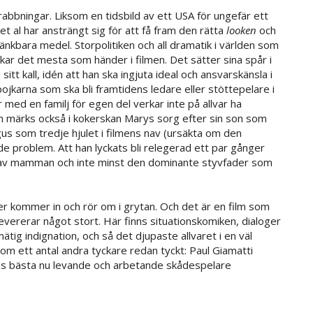
bbningar. Liksom en tidsbild av ett USA för ungefär ett
t al har ansträngt sig för att få fram den rätta
looken
och
tänkbara medel. Storpolitiken och all dramatik i världen som
ar det mesta som händer i filmen. Det sätter sina spår i
sitt kall, idén att han ska ingjuta ideal och ansvarskänsla i
ojkarna som ska bli framtidens ledare eller stöttepelare i
med en familj för egen del verkar inte på allvar ha
en märks också i kokerskan Marys sorg efter sin son som
ngus som tredje hjulet i filmens nav (ursäkta om den
de problem. Att han lyckats bli relegerad ett par gånger
demi av mamman och inte minst den dominante styvfader som
rer kommer in och rör om i grytan. Och det är en film som
vererar något stort. Här finns situationskomiken, dialoger
tmätig indignation, och så det djupaste allvaret i en väl
om ett antal andra tyckare redan tyckt: Paul Giamatti
ns bästa nu levande och arbetande skådespelare