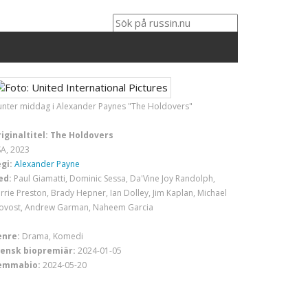
nter middag i Alexander Paynes "The Holdovers"
iginaltitel: The Holdovers
A, 2023
gi:
Alexander Payne
ed:
Paul Giamatti, Dominic Sessa, Da'Vine Joy Randolph,
rrie Preston, Brady Hepner, Ian Dolley, Jim Kaplan, Michael
ovost, Andrew Garman, Naheem Garcia
enre:
Drama, Komedi
ensk biopremiär:
2024-01-05
emmabio:
2024-05-20