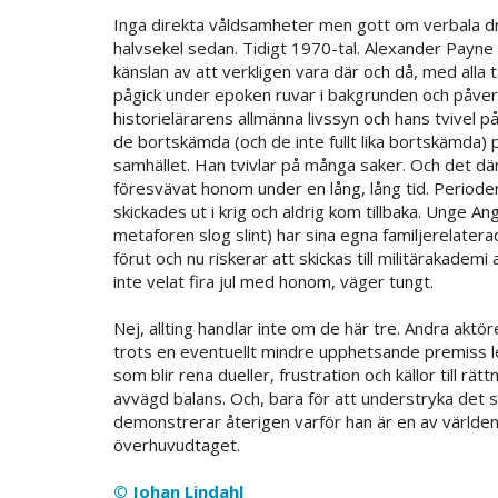
Inga direkta våldsamheter men gott om verbala dra
halvsekel sedan. Tidigt 1970-tal. Alexander Payne e
känslan av att verkligen vara där och då, med alla 
pågick under epoken ruvar i bakgrunden och påverk
historielärarens allmänna livssyn och hans tvivel på 
de bortskämda (och de inte fullt lika bortskämda) p
samhället. Han tvivlar på många saker. Och det där 
föresvävat honom under en lång, lång tid. Period
skickades ut i krig och aldrig kom tillbaka. Unge A
metaforen slog slint) har sina egna familjerelatera
förut och nu riskerar att skickas till militäraka
inte velat fira jul med honom, väger tungt.
Nej, allting handlar inte om de här tre. Andra aktö
trots en eventuellt mindre upphetsande premiss le
som blir rena dueller, frustration och källor till rät
avvägd balans. Och, bara för att understryka det s
demonstrerar återigen varför han är en av världe
överhuvudtaget.
© Johan Lindahl