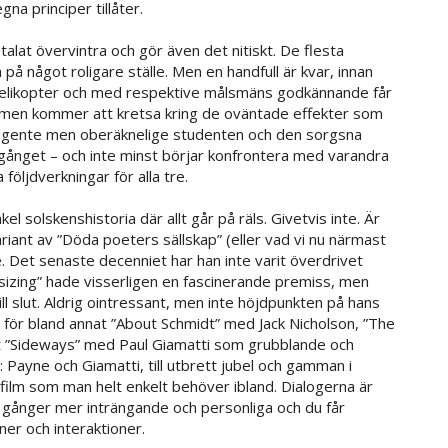
na principer tillåter.
talat övervintra och gör även det nitiskt. De flesta
 på något roligare ställe. Men en handfull är kvar, innan
 helikopter och med respektive målsmäns godkännande får
filmen kommer att kretsa kring de oväntade effekter som
ligente men oberäknelige studenten och den sorgsna
ånget – och inte minst börjar konfrontera med varandra
följdverkningar för alla tre.
kel solskenshistoria där allt går på räls. Givetvis inte. Är
riant av ”Döda poeters sällskap” (eller vad vi nu närmast
 Det senaste decenniet har han inte varit överdrivet
izing” hade visserligen en fascinerande premiss, men
till slut. Aldrig ointressant, men inte höjdpunkten på hans
för bland annat ”About Schmidt” med Jack Nicholson, ”The
 ”Sideways” med Paul Giamatti som grubblande och
Payne och Giamatti, till utbrett jubel och gamman i
 film som man helt enkelt behöver ibland. Dialogerna är
a gånger mer inträngande och personliga och du får
ner och interaktioner.