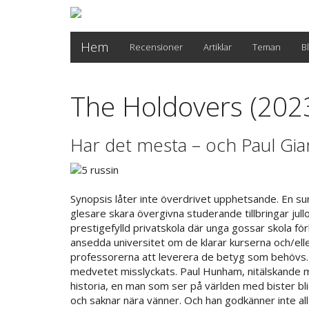
Hem
Recensioner
Artiklar
Teman
B
The Holdovers (202
Har det mesta – och Paul Gia
Synopsis låter inte överdrivet upphetsande. En sur
glesare skara övergivna studerande tillbringar jullo
prestigefylld privatskola där unga gossar skola för
ansedda universitet om de klarar kurserna och/elle
professorerna att leverera de betyg som behövs. Ju
medvetet misslyckats. Paul Hunham, nitälskande m
historia, en man som ser på världen med bister bli
och saknar nära vänner. Och han godkänner inte all