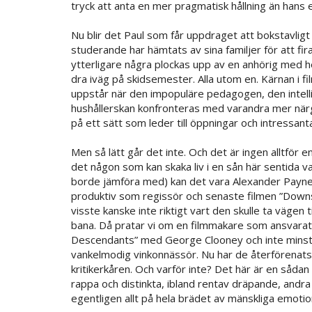
tryck att anta en mer pragmatisk hållning än hans eg
Nu blir det Paul som får uppdraget att bokstavligt 
studerande har hämtats av sina familjer för att fira
ytterligare några plockas upp av en anhörig med
dra iväg på skidsemester. Alla utom en. Kärnan i 
uppstår när den impopuläre pedagogen, den intel
hushållerskan konfronteras med varandra mer närg
på ett sätt som leder till öppningar och intressanta 
Men så lätt går det inte. Och det är ingen alltför en
det någon som kan skaka liv i en sån här sentida va
borde jämföra med) kan det vara Alexander Payne.
produktiv som regissör och senaste filmen ”Downs
visste kanske inte riktigt vart den skulle ta vägen 
bana. Då pratar vi om en filmmakare som ansvarat 
Descendants” med George Clooney och inte minst
vankelmodig vinkonnässör. Nu har de återförenats: 
kritikerkåren. Och varför inte? Det här är en sådan
rappa och distinkta, ibland rentav dräpande, andr
egentligen allt på hela brädet av mänskliga emotio