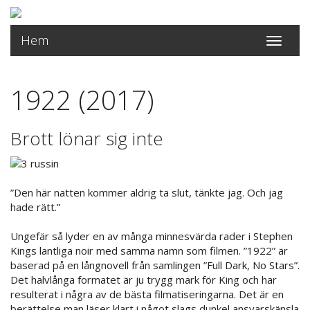
Hem
Toggle
navigati
1922 (2017)
Brott lönar sig inte
”Den här natten kommer aldrig ta slut, tänkte jag. Och jag
hade rätt.”
Ungefär så lyder en av många minnesvärda rader i Stephen
Kings lantliga noir med samma namn som filmen. ”1922” är
baserad på en långnovell från samlingen ”Full Dark, No Stars”.
Det halvlånga formatet är ju trygg mark för King och har
resulterat i några av de bästa filmatiseringarna. Det är en
berättelse man läser klart i något slags dunkel ansvarskänsla