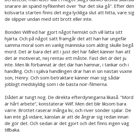
snarare än spänd nyfikenhet över "hur det ska gå". Efter den
kolsvarta starten finns det inga lyckliga slut att hitta, vare sig
de slipper undan med sitt brott eller inte.
Bonden Wilfred har gjort något hemskt och vill lätta sitt
hjärta. Och på något sätt framgår det att han har ungefär
samma moral som en vanlig människa som aldrig skulle begå
mord. Det är bara det att i just det här fallet känner han att
det är motiverat, nej rentav ett måste. Fast det
är
det ju
inte. Men lik förbannat är det där han hamnar, i tankar och i
handling. Och i själva handlingen drar han in sin nästan vuxne
son, Henry. Och som betraktare känner man sig sådär
jobbigt medskyldig som i de bästa noir-filmerna.
Dådet är tungt nog. De direkta efterdyningarna likaså. ”Mord
är hårt arbete”, konstaterar Wilf. Men det blir liksom bara
värre. Brottet raserar många liv, och river sönder själar. De
kan inte gå vidare, känslan är att de ångrar sig redan innan
de gör det. Och sedan är det gjort och det finns ingen väg
tillbaka.