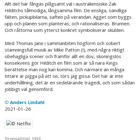
Allt det här fångas plågsamt väl i australiensiske Zak
Hilditchs tålmodiga, långsamma film. De ensliga, oändliga
fälten, pickupbilarna, saften på verandan. Agget som byggs
upp och planen som planteras, och rationaliseras. Brunnen.
Och råttorna som ytterst konkret symboliserar skulden.
Med Thomas Jane i sammanbiten högform och sobert
stämningsfull musik av Mike Patton (!), med några riktigt
obehagliga scener och framför allt en dov, skoningslös
konsekvens gör Hilditch en film som är så nära Kings
berättelse man nog kan komma. Och närmare än många
tittare är pigga på att se, törs jag gissa. Det här är inte
underhållning, det är en sedelärande tragedi, och som sådan
jobbigt väl genomförd.
© Anders Lindahl
2021-01-26
Originaltitel: 1922