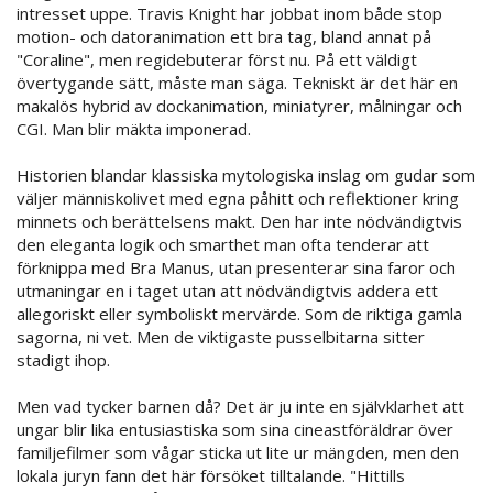
intresset uppe. Travis Knight har jobbat inom både stop
motion- och datoranimation ett bra tag, bland annat på
"Coraline", men regidebuterar först nu. På ett väldigt
övertygande sätt, måste man säga. Tekniskt är det här en
makalös hybrid av dockanimation, miniatyrer, målningar och
CGI. Man blir mäkta imponerad.
Historien blandar klassiska mytologiska inslag om gudar som
väljer människolivet med egna påhitt och reflektioner kring
minnets och berättelsens makt. Den har inte nödvändigtvis
den eleganta logik och smarthet man ofta tenderar att
förknippa med Bra Manus, utan presenterar sina faror och
utmaningar en i taget utan att nödvändigtvis addera ett
allegoriskt eller symboliskt mervärde. Som de riktiga gamla
sagorna, ni vet. Men de viktigaste pusselbitarna sitter
stadigt ihop.
Men vad tycker barnen då? Det är ju inte en självklarhet att
ungar blir lika entusiastiska som sina cineastföräldrar över
familjefilmer som vågar sticka ut lite ur mängden, men den
lokala juryn fann det här försöket tilltalande. "Hittills