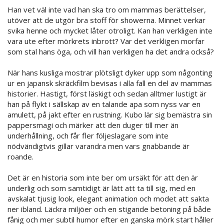
Han vet väl inte vad han ska tro om mammas berättelser,
utöver att de utgör bra stoff för showerna. Minnet verkar
svika henne och mycket låter otroligt. Kan han verkligen inte
vara ute efter mörkrets inbrott? Var det verkligen morfar
som stal hans öga, och vill han verkligen ha det andra också?
När hans kusliga mostrar plötsligt dyker upp som någonting
ur en japansk skräckfilm bevisas i alla fall en del av mammas
historier. Hastigt, först läskigt och sedan alltmer lustigt är
han på flykt i sällskap av en talande apa som nyss var en
amulett, på jakt efter en rustning. Kubo lär sig bemästra sin
pappersmagi och märker att den duger till mer än
underhållning, och får fler följeslagare som inte
nödvändigtvis gillar varandra men vars gnabbande är
roande.
Det är en historia som inte ber om ursäkt för att den är
underlig och som samtidigt är lätt att ta till sig, med en
avskalat tjusig look, elegant animation och modet att sakta
ner ibland. Läckra miljöer och en stigande betoning på både
fånig och mer subtil humor efter en ganska mörk start håller