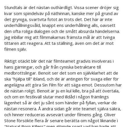
Stundtals är det nästan outhärdligt. Vissa scener dröjer sig
kvar som spindelväv på näthinnan, kanske mer på grund av
det gryniga, svartvita fotot än trots det. Det här är inte
underhållningsvåld, knappt ens underhållning alls, oavsett
den ofta roliga dialogen och de smått absurda händelserna.
Jag inbillar mig att filmmakarnas främsta mål är att tvinga
tittaren att reagera. Att ta ställning, även om det är mot
filmen själv.
Riktigt otäckt blir det när filmteamet gradvis involveras i
hans gärningar, och går från cyniska betraktare till
medbrottslingar. Benoit ser det som en självklarhet att de
ska "hjälpa till" ibland, och de är antingen för svaga eller för
angelägna att göra Sin Film för att säga emot. Dessutom har
de nästan roligt. Benoit är ju en kul kille, bra på att övertala,
och om en festkväll slutar med illdåd i någon främlings
lägenhet så är det ju sånt som händer på fyllan, verkar de
nästan resonera. Å andra sidan går inte teamet själva säkra,
och hinner reduceras avsevärt under filmens gång. Oliver
Stone försökte flera år senare berätta om något liknande i
"Natural Born Killers" men glömde snart vad han hade att