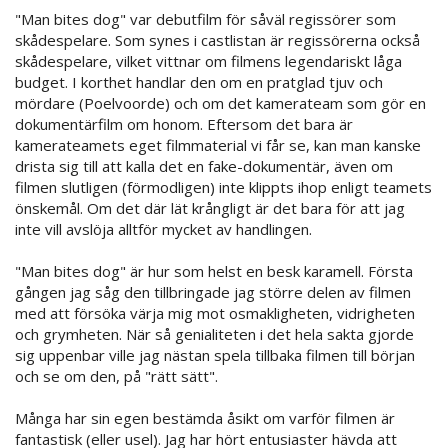
"Man bites dog" var debutfilm för såväl regissörer som
skådespelare. Som synes i castlistan är regissörerna också
skådespelare, vilket vittnar om filmens legendariskt låga
budget. I korthet handlar den om en pratglad tjuv och
mördare (Poelvoorde) och om det kamerateam som gör en
dokumentärfilm om honom. Eftersom det bara är
kamerateamets eget filmmaterial vi får se, kan man kanske
drista sig till att kalla det en fake-dokumentär, även om
filmen slutligen (förmodligen) inte klippts ihop enligt teamets
önskemål. Om det där lät krångligt är det bara för att jag
inte vill avslöja alltför mycket av handlingen.
"Man bites dog" är hur som helst en besk karamell. Första
gången jag såg den tillbringade jag större delen av filmen
med att försöka värja mig mot osmakligheten, vidrigheten
och grymheten. När så genialiteten i det hela sakta gjorde
sig uppenbar ville jag nästan spela tillbaka filmen till början
och se om den, på "rätt sätt".
Många har sin egen bestämda åsikt om varför filmen är
fantastisk (eller usel). Jag har hört entusiaster hävda att