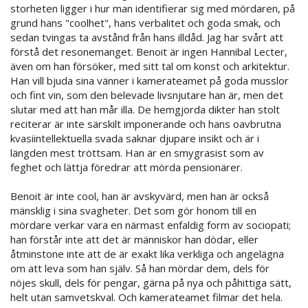
storheten ligger i hur man identifierar sig med mördaren, på
grund hans "coolhet", hans verbalitet och goda smak, och
sedan tvingas ta avstånd från hans illdåd. Jag har svårt att
förstå det resonemanget. Benoit är ingen Hannibal Lecter,
även om han försöker, med sitt tal om konst och arkitektur.
Han vill bjuda sina vänner i kamerateamet på goda musslor
och fint vin, som den belevade livsnjutare han är, men det
slutar med att han mår illa. De hemgjorda dikter han stolt
reciterar är inte särskilt imponerande och hans oavbrutna
kvasiintellektuella svada saknar djupare insikt och är i
längden mest tröttsam. Han är en smygrasist som av
feghet och lättja föredrar att mörda pensionärer.
Benoit är inte cool, han är avskyvärd, men han är också
mänsklig i sina svagheter. Det som gör honom till en
mördare verkar vara en närmast enfaldig form av sociopati;
han förstår inte att det är människor han dödar, eller
åtminstone inte att de är exakt lika verkliga och angelägna
om att leva som han själv. Så han mördar dem, dels för
nöjes skull, dels för pengar, gärna på nya och påhittiga sätt,
helt utan samvetskval. Och kamerateamet filmar det hela.