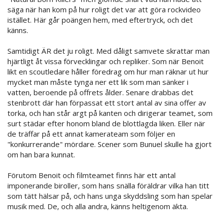
säga när han kom på hur roligt det var att göra rockvideo
istället. Här går poängen hem, med eftertryck, och det
känns.
Samtidigt ÄR det ju roligt. Med dåligt samvete skrattar man
hjärtligt åt vissa förvecklingar och repliker. Som när Benoit
likt en scoutledare håller föredrag om hur man räknar ut hur
mycket man måste tynga ner ett lik som man sänker i
vatten, beroende på offrets ålder. Senare drabbas det
stenbrott där han förpassat ett stort antal av sina offer av
torka, och han står argt på kanten och dirigerar teamet, som
surt städar efter honom bland de blottlagda liken. Eller när
de träffar på ett annat kamerateam som följer en
"konkurrerande" mördare. Scener som Bunuel skulle ha gjort
om han bara kunnat.
Förutom Benoit och filmteamet finns här ett antal
imponerande biroller, som hans snälla föräldrar vilka han titt
som tätt hälsar på, och hans unga skyddsling som han spelar
musik med. De, och alla andra, känns heltigenom äkta.