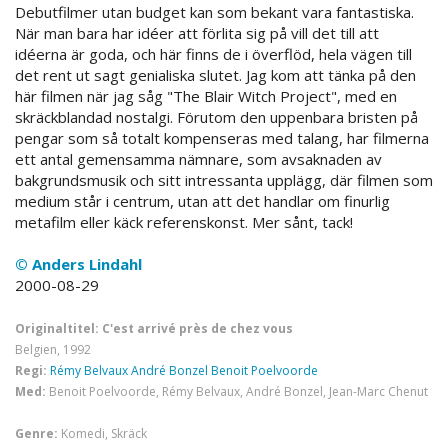
Debutfilmer utan budget kan som bekant vara fantastiska.
När man bara har idéer att förlita sig på vill det till att
idéerna är goda, och här finns de i överflöd, hela vägen till
det rent ut sagt genialiska slutet. Jag kom att tänka på den
här filmen när jag såg "The Blair Witch Project", med en
skräckblandad nostalgi. Förutom den uppenbara bristen på
pengar som så totalt kompenseras med talang, har filmerna
ett antal gemensamma nämnare, som avsaknaden av
bakgrundsmusik och sitt intressanta upplägg, där filmen som
medium står i centrum, utan att det handlar om finurlig
metafilm eller käck referenskonst. Mer sånt, tack!
© Anders Lindahl
2000-08-29
Originaltitel: C'est arrivé près de chez vous
Belgien, 1992
Regi:
Rémy Belvaux
André Bonzel
Benoit Poelvoorde
Med:
Benoit Poelvoorde, Rémy Belvaux, André Bonzel, Jean-Marc Chenut
Genre:
Komedi, Skräck