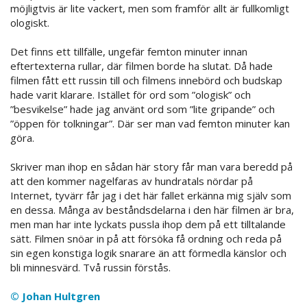
möjligtvis är lite vackert, men som framför allt är fullkomligt
ologiskt.
Det finns ett tillfälle, ungefär femton minuter innan
eftertexterna rullar, där filmen borde ha slutat. Då hade
filmen fått ett russin till och filmens innebörd och budskap
hade varit klarare. Istället för ord som ”ologisk” och
”besvikelse” hade jag använt ord som ”lite gripande” och
”öppen för tolkningar”. Där ser man vad femton minuter kan
göra.
Skriver man ihop en sådan här story får man vara beredd på
att den kommer nagelfaras av hundratals nördar på
Internet, tyvärr får jag i det här fallet erkänna mig själv som
en dessa. Många av beståndsdelarna i den här filmen är bra,
men man har inte lyckats pussla ihop dem på ett tilltalande
sätt. Filmen snöar in på att försöka få ordning och reda på
sin egen konstiga logik snarare än att förmedla känslor och
bli minnesvärd. Två russin förstås.
© Johan Hultgren