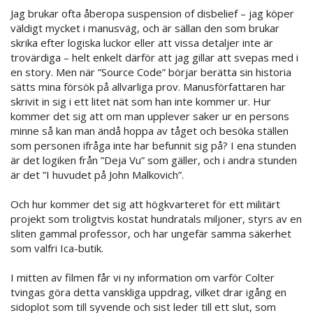
Jag brukar ofta åberopa suspension of disbelief – jag köper
väldigt mycket i manusväg, och är sällan den som brukar
skrika efter logiska luckor eller att vissa detaljer inte är
trovärdiga – helt enkelt därför att jag gillar att svepas med i
en story. Men när ”Source Code” börjar berätta sin historia
sätts mina försök på allvarliga prov. Manusförfattaren har
skrivit in sig i ett litet nät som han inte kommer ur. Hur
kommer det sig att om man upplever saker ur en persons
minne så kan man ändå hoppa av tåget och besöka ställen
som personen ifråga inte har befunnit sig på? I ena stunden
är det logiken från ”Deja Vu” som gäller, och i andra stunden
är det ”I huvudet på John Malkovich”.
Och hur kommer det sig att högkvarteret för ett militärt
projekt som troligtvis kostat hundratals miljoner, styrs av en
sliten gammal professor, och har ungefär samma säkerhet
som valfri Ica-butik.
I mitten av filmen får vi ny information om varför Colter
tvingas göra detta vanskliga uppdrag, vilket drar igång en
sidoplot som till syvende och sist leder till ett slut, som