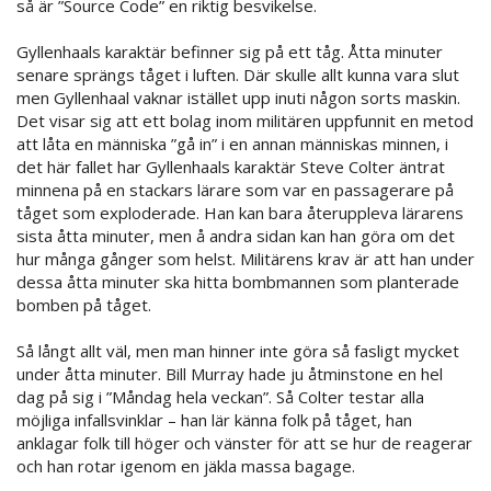
så är ”Source Code” en riktig besvikelse.
Gyllenhaals karaktär befinner sig på ett tåg. Åtta minuter
senare sprängs tåget i luften. Där skulle allt kunna vara slut
men Gyllenhaal vaknar istället upp inuti någon sorts maskin.
Det visar sig att ett bolag inom militären uppfunnit en metod
att låta en människa ”gå in” i en annan människas minnen, i
det här fallet har Gyllenhaals karaktär Steve Colter äntrat
minnena på en stackars lärare som var en passagerare på
tåget som exploderade. Han kan bara återuppleva lärarens
sista åtta minuter, men å andra sidan kan han göra om det
hur många gånger som helst. Militärens krav är att han under
dessa åtta minuter ska hitta bombmannen som planterade
bomben på tåget.
Så långt allt väl, men man hinner inte göra så fasligt mycket
under åtta minuter. Bill Murray hade ju åtminstone en hel
dag på sig i ”Måndag hela veckan”. Så Colter testar alla
möjliga infallsvinklar – han lär känna folk på tåget, han
anklagar folk till höger och vänster för att se hur de reagerar
och han rotar igenom en jäkla massa bagage.