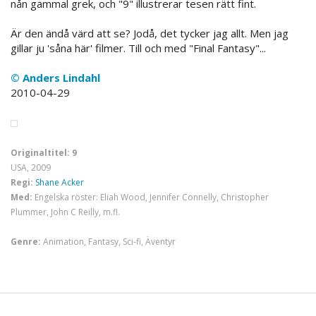
nån gammal grek, och "9" illustrerar tesen rätt fint.
Är den ändå värd att se? Jodå, det tycker jag allt. Men jag
gillar ju 'såna här' filmer. Till och med "Final Fantasy"...
© Anders Lindahl
2010-04-29
Originaltitel: 9
USA, 2009
Regi:
Shane Acker
Med:
Engelska röster: Eliah Wood, Jennifer Connelly, Christopher
Plummer, John C Reilly, m.fl.
Genre:
Animation, Fantasy, Sci-fi, Äventyr