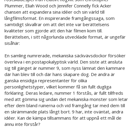
Plummer, Eliah Wood och Jennifer Connelly fick Acker
chansen att expandera sina idéer och sin värld till
långfilmsformat. En inspirerande framgångssaga, som
samtidigt skvallrar om att det inte var berättelsens
kvaliteter som gjorde att den här filmen kom till.
Berättelsen, i sitt någorlunda utvecklade format, är ungefär
sisåhär:
En samling numrerade, mekaniska säckvävsdockor försöker
överleva i en postapokalyptisk värld. Den siste att ansluta
sig till gänget är nummer 9, som nyss lämnat den kammare
där han blev till och där hans skapare dog. De andra är
ganska ensidiga representanter för olika
personlighetstyper, vilket kommer få sin fullt dugliga
förklaring. Deras ledare, nummer 1 förstås, är fullt tillfreds
med att gömma sig undan det mekaniska monster som letar
efter dem bland ruinerna och vid framgång tar med dem till
en skrämmande plats långt bort. 9 har, inte oväntat, andra
idéer. Kan de kämpa tillsammans för att uppnå ett mål de
ännu inte förstår?