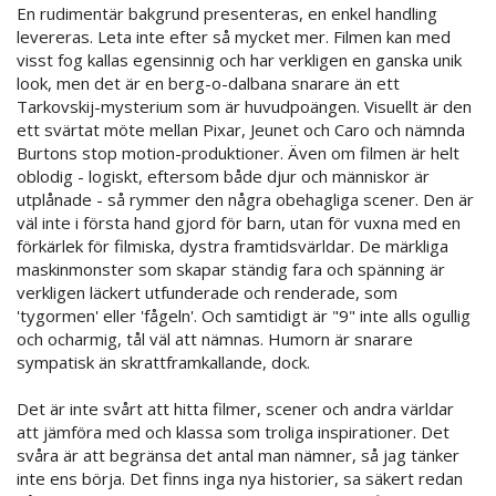
En rudimentär bakgrund presenteras, en enkel handling
levereras. Leta inte efter så mycket mer. Filmen kan med
visst fog kallas egensinnig och har verkligen en ganska unik
look, men det är en berg-o-dalbana snarare än ett
Tarkovskij-mysterium som är huvudpoängen. Visuellt är den
ett svärtat möte mellan Pixar, Jeunet och Caro och nämnda
Burtons stop motion-produktioner. Även om filmen är helt
oblodig - logiskt, eftersom både djur och människor är
utplånade - så rymmer den några obehagliga scener. Den är
väl inte i första hand gjord för barn, utan för vuxna med en
förkärlek för filmiska, dystra framtidsvärldar. De märkliga
maskinmonster som skapar ständig fara och spänning är
verkligen läckert utfunderade och renderade, som
'tygormen' eller 'fågeln'. Och samtidigt är "9" inte alls ogullig
och ocharmig, tål väl att nämnas. Humorn är snarare
sympatisk än skrattframkallande, dock.
Det är inte svårt att hitta filmer, scener och andra världar
att jämföra med och klassa som troliga inspirationer. Det
svåra är att begränsa det antal man nämner, så jag tänker
inte ens börja. Det finns inga nya historier, sa säkert redan