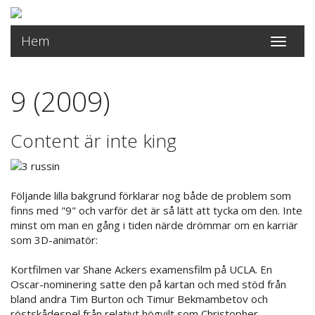
Hem
Toggle
navigati
9 (2009)
Content är inte king
Följande lilla bakgrund förklarar nog både de problem som
finns med "9" och varför det är så lätt att tycka om den. Inte
minst om man en gång i tiden närde drömmar om en karriär
som 3D-animatör:
Kortfilmen var Shane Ackers examensfilm på UCLA. En
Oscar-nominering satte den på kartan och med stöd från
bland andra Tim Burton och Timur Bekmambetov och
röstskådespel från relativt högvilt som Christopher