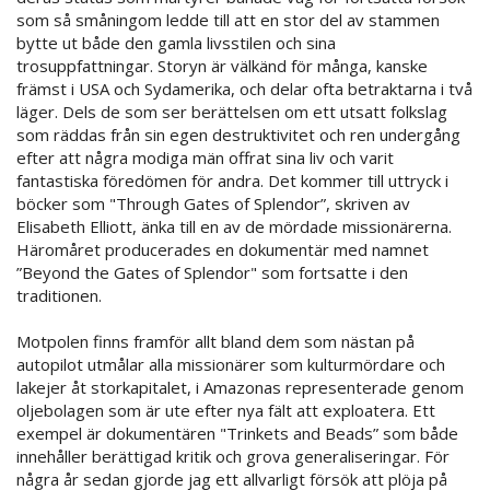
som så småningom ledde till att en stor del av stammen
bytte ut både den gamla livsstilen och sina
trosuppfattningar. Storyn är välkänd för många, kanske
främst i USA och Sydamerika, och delar ofta betraktarna i två
läger. Dels de som ser berättelsen om ett utsatt folkslag
som räddas från sin egen destruktivitet och ren undergång
efter att några modiga män offrat sina liv och varit
fantastiska föredömen för andra. Det kommer till uttryck i
böcker som "Through Gates of Splendor”, skriven av
Elisabeth Elliott, änka till en av de mördade missionärerna.
Häromåret producerades en dokumentär med namnet
”Beyond the Gates of Splendor" som fortsatte i den
traditionen.
Motpolen finns framför allt bland dem som nästan på
autopilot utmålar alla missionärer som kulturmördare och
lakejer åt storkapitalet, i Amazonas representerade genom
oljebolagen som är ute efter nya fält att exploatera. Ett
exempel är dokumentären "Trinkets and Beads” som både
innehåller berättigad kritik och grova generaliseringar. För
några år sedan gjorde jag ett allvarligt försök att plöja på