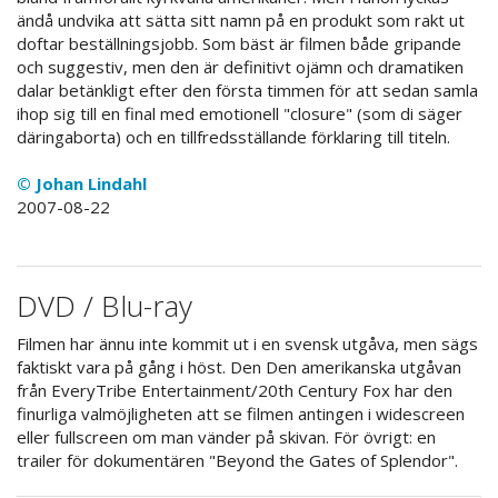
ändå undvika att sätta sitt namn på en produkt som rakt ut
doftar beställningsjobb. Som bäst är filmen både gripande
och suggestiv, men den är definitivt ojämn och dramatiken
dalar betänkligt efter den första timmen för att sedan samla
ihop sig till en final med emotionell "closure" (som di säger
däringaborta) och en tillfredsställande förklaring till titeln.
© Johan Lindahl
2007-08-22
DVD / Blu-ray
Filmen har ännu inte kommit ut i en svensk utgåva, men sägs
faktiskt vara på gång i höst. Den Den amerikanska utgåvan
från EveryTribe Entertainment/20th Century Fox har den
finurliga valmöjligheten att se filmen antingen i widescreen
eller fullscreen om man vänder på skivan. För övrigt: en
trailer för dokumentären "Beyond the Gates of Splendor".