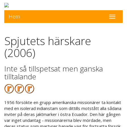
Hem
Toggle
navigati
Spjutets härskare
(2006)
Inte så tillspetsat men ganska
tilltalande
1956 försökte en grupp amerikanska missionärer ta kontakt
med en isolerad indianstam som dittills motstått alla sådana
inviter på deras jaktmarker i östra Ecuador. Den här gången
var inget undantag - missionärerna blev mördade, men
deras status som martyrer banade väg för fortsatta försök