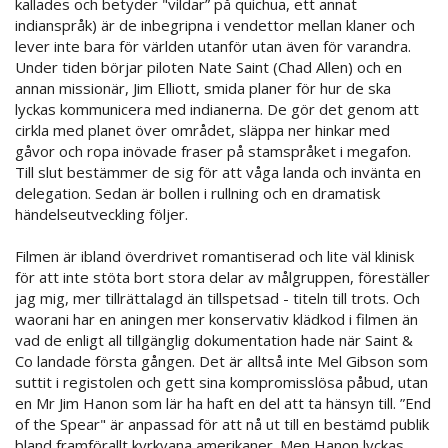
kallades och betyder "vildar” på quichua, ett annat
indianspråk) är de inbegripna i vendettor mellan klaner och
lever inte bara för världen utanför utan även för varandra.
Under tiden börjar piloten Nate Saint (Chad Allen) och en
annan missionär, Jim Elliott, smida planer för hur de ska
lyckas kommunicera med indianerna. De gör det genom att
cirkla med planet över området, släppa ner hinkar med
gåvor och ropa inövade fraser på stamspråket i megafon.
Till slut bestämmer de sig för att våga landa och invänta en
delegation. Sedan är bollen i rullning och en dramatisk
händelseutveckling följer.
Filmen är ibland överdrivet romantiserad och lite väl klinisk
för att inte stöta bort stora delar av målgruppen, föreställer
jag mig, mer tillrättalagd än tillspetsad - titeln till trots. Och
waorani har en aningen mer konservativ klädkod i filmen än
vad de enligt all tillgänglig dokumentation hade när Saint &
Co landade första gången. Det är alltså inte Mel Gibson som
suttit i registolen och gett sina kompromisslösa påbud, utan
en Mr Jim Hanon som lär ha haft en del att ta hänsyn till. ”End
of the Spear" är anpassad för att nå ut till en bestämd publik
bland framförallt kyrkvana amerikaner. Men Hanon lyckas