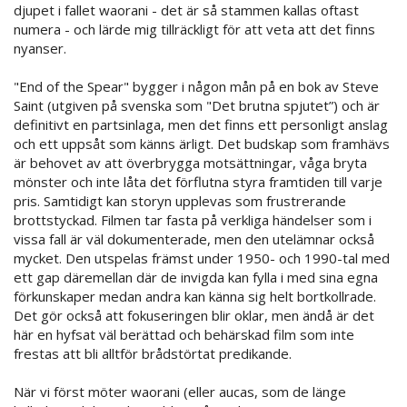
djupet i fallet waorani - det är så stammen kallas oftast
numera - och lärde mig tillräckligt för att veta att det finns
nyanser.
"End of the Spear" bygger i någon mån på en bok av Steve
Saint (utgiven på svenska som "Det brutna spjutet”) och är
definitivt en partsinlaga, men det finns ett personligt anslag
och ett uppsåt som känns ärligt. Det budskap som framhävs
är behovet av att överbrygga motsättningar, våga bryta
mönster och inte låta det förflutna styra framtiden till varje
pris. Samtidigt kan storyn upplevas som frustrerande
brottstyckad. Filmen tar fasta på verkliga händelser som i
vissa fall är väl dokumenterade, men den utelämnar också
mycket. Den utspelas främst under 1950- och 1990-tal med
ett gap däremellan där de invigda kan fylla i med sina egna
förkunskaper medan andra kan känna sig helt bortkollrade.
Det gör också att fokuseringen blir oklar, men ändå är det
här en hyfsat väl berättad och behärskad film som inte
frestas att bli alltför brådstörtat predikande.
När vi först möter waorani (eller aucas, som de länge