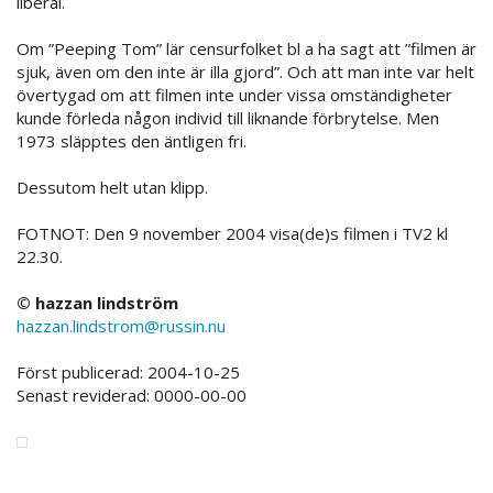
liberal.
Om ”Peeping Tom” lär censurfolket bl a ha sagt att ”filmen är
sjuk, även om den inte är illa gjord”. Och att man inte var helt
övertygad om att filmen inte under vissa omständigheter
kunde förleda någon individ till liknande förbrytelse. Men
1973 släpptes den äntligen fri.
Dessutom helt utan klipp.
FOTNOT: Den 9 november 2004 visa(de)s filmen i TV2 kl
22.30.
© hazzan lindström
hazzan.lindstrom@russin.nu
Först publicerad: 2004-10-25
Senast reviderad: 0000-00-00