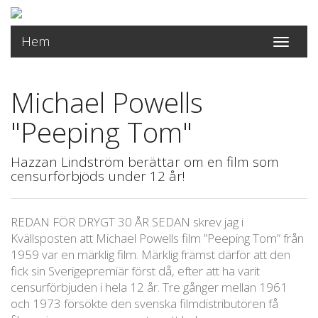
Hem
Toggle
navigati
Michael Powells
"Peeping Tom"
Hazzan Lindström berättar om en film som
censurförbjöds under 12 år!
REDAN FÖR DRYGT 30 ÅR SEDAN skrev jag i
Kvällsposten att Michael Powells film ”Peeping Tom” från
1959 var en märklig film. Märklig främst därför att den
fick sin Sverigepremiär först då, efter att ha varit
censurförbjuden i hela 12 år. Tre gånger mellan 1961
och 1973 försökte den svenska filmdistributören få