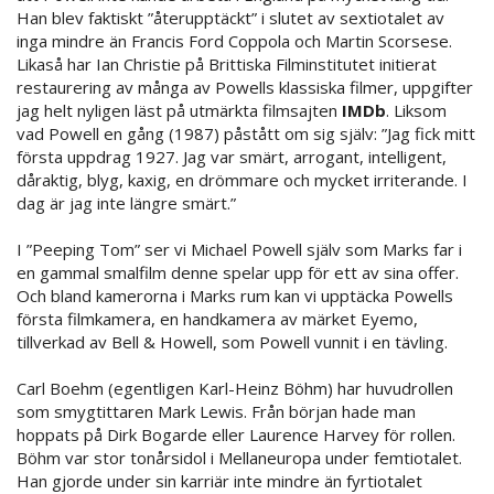
Han blev faktiskt ”återupptäckt” i slutet av sextiotalet av
inga mindre än Francis Ford Coppola och Martin Scorsese.
Likaså har Ian Christie på Brittiska Filminstitutet initierat
restaurering av många av Powells klassiska filmer, uppgifter
jag helt nyligen läst på utmärkta filmsajten
IMDb
. Liksom
vad Powell en gång (1987) påstått om sig själv: ”Jag fick mitt
första uppdrag 1927. Jag var smärt, arrogant, intelligent,
dåraktig, blyg, kaxig, en drömmare och mycket irriterande. I
dag är jag inte längre smärt.”
I ”Peeping Tom” ser vi Michael Powell själv som Marks far i
en gammal smalfilm denne spelar upp för ett av sina offer.
Och bland kamerorna i Marks rum kan vi upptäcka Powells
första filmkamera, en handkamera av märket Eyemo,
tillverkad av Bell & Howell, som Powell vunnit i en tävling.
Carl Boehm (egentligen Karl-Heinz Böhm) har huvudrollen
som smygtittaren Mark Lewis. Från början hade man
hoppats på Dirk Bogarde eller Laurence Harvey för rollen.
Böhm var stor tonårsidol i Mellaneuropa under femtiotalet.
Han gjorde under sin karriär inte mindre än fyrtiotalet