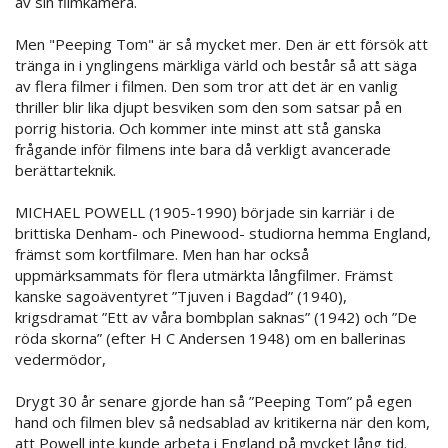
av sin filmkamera.
Men "Peeping Tom" är så mycket mer. Den är ett försök att
tränga in i ynglingens märkliga värld och består så att säga
av flera filmer i filmen. Den som tror att det är en vanlig
thriller blir lika djupt besviken som den som satsar på en
porrig historia. Och kommer inte minst att stå ganska
frågande inför filmens inte bara då verkligt avancerade
berättarteknik.
MICHAEL POWELL (1905-1990) började sin karriär i de
brittiska Denham- och Pinewood- studiorna hemma England,
främst som kortfilmare. Men han har också
uppmärksammats för flera utmärkta långfilmer. Främst
kanske sagoäventyret ”Tjuven i Bagdad” (1940),
krigsdramat ”Ett av våra bombplan saknas” (1942) och ”De
röda skorna” (efter H C Andersen 1948) om en ballerinas
vedermödor,
Drygt 30 år senare gjorde han så ”Peeping Tom” på egen
hand och filmen blev så nedsablad av kritikerna när den kom,
att Powell inte kunde arbeta i England på mycket lång tid.