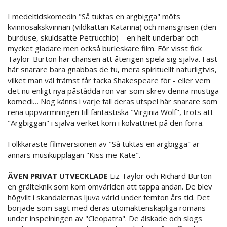
I medeltidskomedin "Så tuktas en argbigga" möts
kvinnosakskvinnan (vildkattan Katarina) och mansgrisen (den
burduse, skuldsatte Petrucchio) – en helt underbar och
mycket gladare men också burleskare film. För visst fick
Taylor-Burton här chansen att återigen spela sig själva. Fast
här snarare bara gnabbas de tu, mera spirituellt naturligtvis,
vilket man väl främst får tacka Shakespeare för - eller vem
det nu enligt nya påstådda rön var som skrev denna mustiga
komedi… Nog känns i varje fall deras utspel här snarare som
rena uppvärmningen till fantastiska "Virginia Wolf", trots att
"Argbiggan" i själva verket kom i kölvattnet på den förra.
Folkkäraste filmversionen av "Så tuktas en argbigga" är
annars musikupplagan "Kiss me Kate".
ÄVEN PRIVAT UTVECKLADE
Liz Taylor och Richard Burton
en grälteknik som kom omvärlden att tappa andan. De blev
högvilt i skandalernas ljuva värld under femton års tid. Det
började som sagt med deras utomäktenskapliga romans
under inspelningen av "Cleopatra". De älskade och slogs