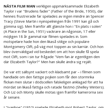
NÄSTA FILM MAN
verkligen uppmärksammade Elizabeth
Taylor i var "Brudens fader" (Father of the Bride, 1950), där
hennes frustrerade far spelades av ingen mindre än Spencer
Tracy (Steve Martin i nyinspelningen från 1991 kan gå och
gömma sig). Men framför allt glänste hon i "En plats i solen"
(A Place in the Sun, 1951) vackrare än någonsin, 17 eller
möjligen 18 år gammal när filmen spelades in. Som
motspelare hade hon den likaså stilige och populäre
Montgomery Clift, på väg mot toppen av sin karriär. Och hon
blev överväldigad vid beskedet om att hon skulle få spela
mot Clift, som i sin tur frågade "Vem fan är egentligen den
där Elizabeth Taylor?" Men han skulle ändra sig rejält.
De var ett sällsynt vackert och klädsamt par – i filmen som
handlade om den fattige pojken som får den stormrika
flickan men slutar i dödscellen falskeligen anklagad för att ha
mördat sin likaså fattiga och ratade fästmö (Shelley Winters).
Och Liz och Monty skulle mötas igen framför kamerorna sex
år senare.
I "Ivanhoe" (1952) spelade Elizabeth mot Robert Taylor, om