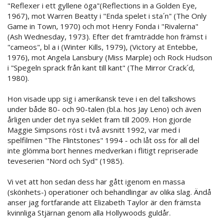
"Reflexer i ett gyllene öga"(Reflections in a Golden Eye,
1967), mot Warren Beatty i "Enda spelet i sta´n" (The Only
Game in Town, 1970) och mot Henry Fonda i "Rivalerna"
(Ash Wednesday, 1973). Efter det framträdde hon främst i
"cameos", bl a i (Winter Kills, 1979), (Victory at Entebbe,
1976), mot Angela Lansbury (Miss Marple) och Rock Hudson
i "Spegeln sprack från kant till kant" (The Mirror Crack´d,
1980).
Hon visade upp sig i amerikansk teve i en del talkshows
under både 80- och 90-talen (bl.a. hos Jay Leno) och även
årligen under det nya seklet fram till 2009. Hon gjorde
Maggie Simpsons röst i två avsnitt 1992, var med i
spelfilmen "The Flintstones" 1994 - och låt oss för all del
inte glömma bort hennes medverkan i flitigt repriserade
teveserien "Nord och Syd" (1985).
Vi vet att hon sedan dess har gått igenom en massa
(skönhets-) operationer och behandlingar av olika slag. Ändå
anser jag fortfarande att Elizabeth Taylor är den främsta
kvinnliga Stjärnan genom alla Hollywoods guldår.