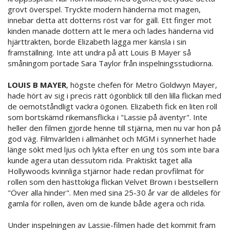
grovt överspel. Tryckte modern händerna mot magen,
innebar detta att dotterns röst var för gäll. Ett finger mot
kinden manade dottern att le mera och lades händerna vid
hjärttrakten, borde Elizabeth lägga mer känsla i sin
framställning. Inte att undra på att Louis B Mayer så
småningom portade Sara Taylor från inspelningsstudiorna.
LOUIS B MAYER
, högste chefen för Metro Goldwyn Mayer,
hade hört av sig i precis rätt ögonblick till den lilla flickan med
de oemotståndligt vackra ögonen. Elizabeth fick en liten roll
som bortskämd rikemansflicka i "Lassie på äventyr". Inte
heller den filmen gjorde henne till stjärna, men nu var hon på
god väg. Filmvärlden i allmänhet och MGM i synnerhet hade
länge sökt med ljus och lykta efter en ung tös som inte bara
kunde agera utan dessutom rida. Praktiskt taget alla
Hollywoods kvinnliga stjärnor hade redan provfilmat för
rollen som den hästtokiga flickan Velvet Brown i bestsellern
"Över alla hinder". Men med sina 25-30 år var de alldeles för
gamla för rollen, även om de kunde både agera och rida.
Under inspelningen av Lassie-filmen hade det kommit fram