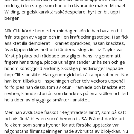
middag i den stuga som hon och dåvarande maken Michael
Wilding, engelsk karaktärsskådespelare, hyrt en bit upp i
bergen.
När Clift körde hem efter middagen körde han bara en bit
från stugan av vägen och in i en kraftledningsstolpe. Han fick
ansiktet illa demolerat – kraniet spräcktes, näsan knäcktes,
överläppen klövs helt och tänderna slogs in. Liz Taylor var
först på plats och räddade antagligen hans liv genom att
frigöra hans tunga, plocka ut några tänder ur halsen och ge
honom konstgjord andning. Skickliga plastkirurger lappade
ihop Clifts ansikte. Han genomgick hela åtta operationer. När
han kom tillbaka till inspelningen efter tolv veckors uppehåll
förföljdes han dessutom av otur – ramlade och knäckte ett
revben, klämde stortån som knäcktes på fyra ställen och led
hela tiden av ohyggliga smärtor i ansiktet.
Men han avslutade fiaskot "Regnträdets land", som på sätt
och vis ändå blev en succé hemma i USA. Främst därför att
folk kom som sanna hyenor för att försöka upptäcka var
någonstans filminspelningen hade avbrutits av bilolyckan. Nu