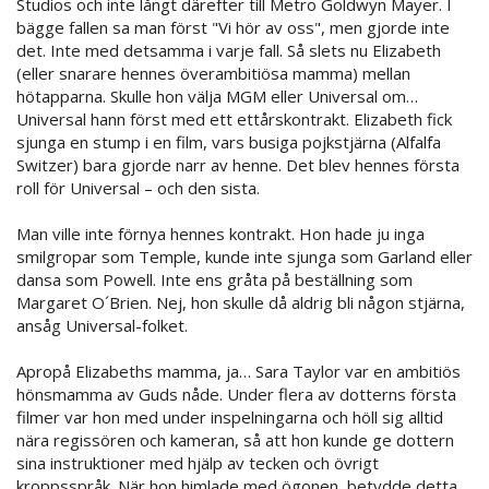
Studios och inte långt därefter till Metro Goldwyn Mayer. I
bägge fallen sa man först "Vi hör av oss", men gjorde inte
det. Inte med detsamma i varje fall. Så slets nu Elizabeth
(eller snarare hennes överambitiösa mamma) mellan
hötapparna. Skulle hon välja MGM eller Universal om…
Universal hann först med ett ettårskontrakt. Elizabeth fick
sjunga en stump i en film, vars busiga pojkstjärna (Alfalfa
Switzer) bara gjorde narr av henne. Det blev hennes första
roll för Universal – och den sista.
Man ville inte förnya hennes kontrakt. Hon hade ju inga
smilgropar som Temple, kunde inte sjunga som Garland eller
dansa som Powell. Inte ens gråta på beställning som
Margaret O´Brien. Nej, hon skulle då aldrig bli någon stjärna,
ansåg Universal-folket.
Apropå Elizabeths mamma, ja… Sara Taylor var en ambitiös
hönsmamma av Guds nåde. Under flera av dotterns första
filmer var hon med under inspelningarna och höll sig alltid
nära regissören och kameran, så att hon kunde ge dottern
sina instruktioner med hjälp av tecken och övrigt
kroppsspråk. När hon himlade med ögonen, betydde detta