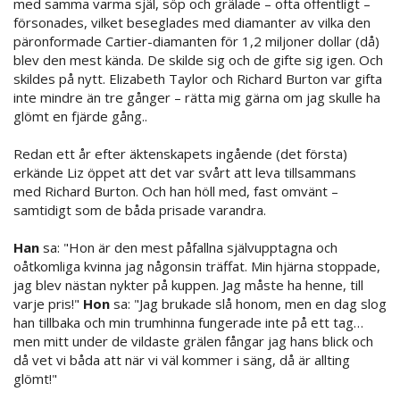
med samma varma själ, söp och grälade – ofta offentligt –
försonades, vilket beseglades med diamanter av vilka den
päronformade Cartier-diamanten för 1,2 miljoner dollar (då)
blev den mest kända. De skilde sig och de gifte sig igen. Och
skildes på nytt. Elizabeth Taylor och Richard Burton var gifta
inte mindre än tre gånger – rätta mig gärna om jag skulle ha
glömt en fjärde gång..
Redan ett år efter äktenskapets ingående (det första)
erkände Liz öppet att det var svårt att leva tillsammans
med Richard Burton. Och han höll med, fast omvänt –
samtidigt som de båda prisade varandra.
Han
sa: "Hon är den mest påfallna självupptagna och
oåtkomliga kvinna jag någonsin träffat. Min hjärna stoppade,
jag blev nästan nykter på kuppen. Jag måste ha henne, till
varje pris!"
Hon
sa: "Jag brukade slå honom, men en dag slog
han tillbaka och min trumhinna fungerade inte på ett tag…
men mitt under de vildaste grälen fångar jag hans blick och
då vet vi båda att när vi väl kommer i säng, då är allting
glömt!"