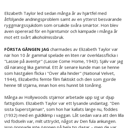
Elizabeth Taylor led sedan många år av hjärtfel med
åtföljande andningsproblem samt av en ytterst besvärande
ryggmärgssjukdom som orsakde svåra smärtor. Hon blev
även opererad för en hjärntumör och kämpade i många år
mot ett svårt alkoholmissbruk.
FÖRSTA GÅNGEN JAG
charmades av Elizabeth Taylor var
när hon 10 år gammal spelade en liten rar överklassflicka i
"Lassie på äventyr" (Lassie Come Home, 1943). Själv var jag
då näranog lika gammal. Ett år senare kunde man se henne
som hästgalen flicka i "Över alla hinder" (National Velvet,
1944), Elizabeths femte film faktiskt och den som gjorde
henne till stjärna, innan hon ens hunnit bli tonåring.
Många av Hollywoods stjärnor arbetade upp sig ur djup
fattigdom. Elizabeth Taylor var ett lysande undantag. "Den
sista Superstjärnan", som hon har kallats länge nu, föddes
(1932) med en guldklimp i vaggan. Låt sedan vara att den lilla
vid födseln var, milt uttryckt, något av Den fula ankungen.
Hon öppnade inte ögonen på hela tio dagar – men de var