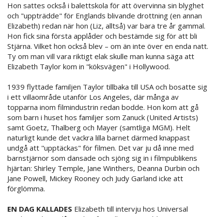
Hon sattes också i balettskola för att övervinna sin blyghet
och "uppträdde" för Englands blivande drottning (en annan
Elizabeth) redan när hon (Liz, alltså) var bara tre år gammal.
Hon fick sina första applåder och bestämde sig för att bli
Stjärna. Vilket hon också blev – om än inte över en enda natt.
Ty om man vill vara riktigt elak skulle man kunna säga att
Elizabeth Taylor kom in "köksvägen" i Hollywood.
1939 flyttade familjen Taylor tillbaka till USA och bosatte sig
i ett villaområde utanför Los Angeles, där många av
topparna inom filmindustrin redan bodde. Hon kom att gå
som barn i huset hos familjer som Zanuck (United Artists)
samt Goetz, Thalberg och Mayer (samtliga MGM). Helt
naturligt kunde det vackra lilla barnet därmed knappast
undgå att "upptäckas" för filmen. Det var ju då inne med
barnstjärnor som dansade och sjöng sig in i filmpublikens
hjärtan: Shirley Temple, Jane Winthers, Deanna Durbin och
Jane Powell, Mickey Rooney och Judy Garland icke att
förglömma.
EN DAG KALLADES
Elizabeth till intervju hos Universal