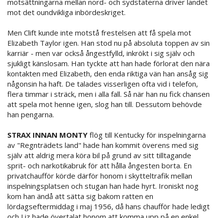
motsättningarna mellan nord- och sydstaterna driver landet
mot det oundvikliga inbördeskriget.
Men Clift kunde inte motstå frestelsen att få spela mot
Elizabeth Taylor igen. Han stod nu på absoluta toppen av sin
karriär - men var också ångestfylld, inkrökt i sig själv och
sjukligt känslosam. Han tyckte att han hade förlorat den nära
kontakten med Elizabeth, den enda riktiga vän han ansåg sig
någonsin ha haft. De talades visserligen ofta vid i telefon,
flera timmar i sträck, men i alla fall. Så när han nu fick chansen
att spela mot henne igen, slog han till. Dessutom behövde
han pengarna.
STRAX INNAN MONTY
flög till Kentucky för inspelningarna
av "Regnträdets land" hade han kommit överens med sig
själv att aldrig mera köra bil på grund av sitt tilltagande
sprit- och narkotikabruk för att hålla ångesten borta. En
privatchaufför körde därför honom i skytteltrafik mellan
inspelningsplatsen och stugan han hade hyrt. Ironiskt nog
kom han ändå att sätta sig bakom ratten en
lördagseftermiddag i maj 1956, då hans chaufför hade ledigt
och Liz hade övertalat honom att komma upp på en enkel