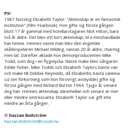
PS!
1987 fastslog Elizabeth Taylor: "Äktenskap är en fantastisk
institution" (Film Yearbook). Hon gifte sig första gången
blott 17 år gammal med hotellarvtagaren Nick Hilton, bara
två år äldre. Det blev ett kort äktenskap, bl a misshandlade
han henne. Hennes näste man blev den engelske
skådespelaren Michael Wilding, nästan 20 år äldre, charmig
men lat. Därefter äktade hon demonproducenten Mike
Todd, som dog i en flygolycka. Näste make blev sångaren
Eddie Fisher, Mike Todds och Elizabeth Taylors bäste vän
och make till Debbie Reynolds, då Elizabeths bästa väninna.
Liz (en förkortning som hon förövrigt avskydde) gifte sig
första gången med Richard Burton 1964. Tjugo år senare
dog han. Hennes äktenskap däremellan och senare är mer
eller mindre ointressanta. Elizabeth Taylor var gift inte
mindre än åtta gånger.
© hazzan lindström
hazzan.lindstrom@russin.nu