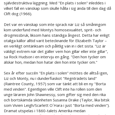
självdestruktiva läggning. Med "En plats i solen" inleddes i
vilket fall en vänskap som skulle hålla i sig ända till den dag då
Clift dog (1966).
Det var en vänskap som inte sprack när Liz så småningom
kom underfund med Montys homosexualitet, sprit- och
drogmissbruk, liksom hans ständiga ångest. Detta har enligt
otaliga källor alltid varit betecknande för Elizabeth Taylor –
en verkligt omtänksam och pålitlig vän in i det sista. "Liz är
väldigt extrem när det gäller vem hon gillar eller inte gillar",
sa Rock Hudson i en intervju en gång. "Den hon tycker om
älskar hon, medan hon hatar den hon inte tycker om."
Sex år efter succén "En plats i solen" möttes de alltså igen,
Liz och Monty, nu i dunderfiaskot "Regnträdets land"
(Raintree County, 1957) som var tänkt att bli en ny "Borta
med vinden". Egentligen ville Clift inte ha rollen som den
unge läraren John Shawnessy, som gifter sig med den rika
och bortskämda skönheten Susanna Drake (Taylor, lika bitsk
som Vivien Leigh/Scarlett O´Hara i just "Borta med vinden").
Dramat utspelas i 1860-talets Amerika medan