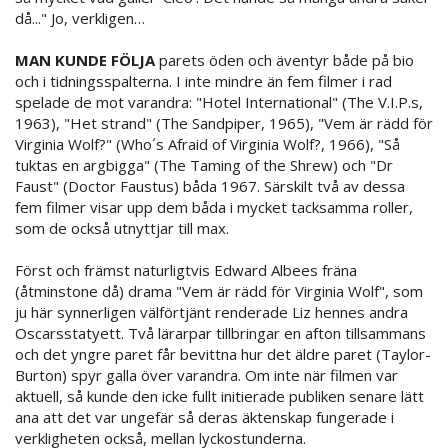
då..." Jo, verkligen…
MAN KUNDE FÖLJA
parets öden och äventyr både på bio
och i tidningsspalterna. I inte mindre än fem filmer i rad
spelade de mot varandra: "Hotel International" (The V.I.P.s,
1963), "Het strand" (The Sandpiper, 1965), "Vem är rädd för
Virginia Wolf?" (Who´s Afraid of Virginia Wolf?, 1966), "Så
tuktas en argbigga" (The Taming of the Shrew) och "Dr
Faust" (Doctor Faustus) båda 1967. Särskilt två av dessa
fem filmer visar upp dem båda i mycket tacksamma roller,
som de också utnyttjar till max.
Först och främst naturligtvis Edward Albees fräna
(åtminstone då) drama "Vem är rädd för Virginia Wolf", som
ju här synnerligen välförtjänt renderade Liz hennes andra
Oscarsstatyett. Två lärarpar tillbringar en afton tillsammans
och det yngre paret får bevittna hur det äldre paret (Taylor-
Burton) spyr galla över varandra. Om inte när filmen var
aktuell, så kunde den icke fullt initierade publiken senare lätt
ana att det var ungefär så deras äktenskap fungerade i
verkligheten också, mellan lyckostunderna.