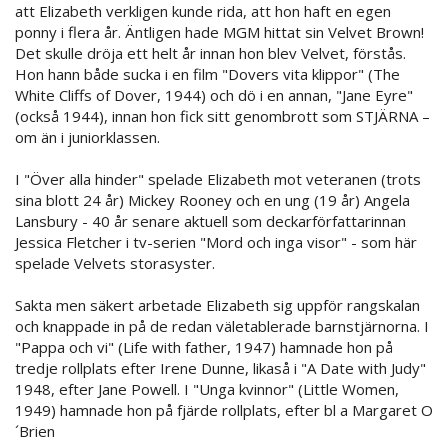
att Elizabeth verkligen kunde rida, att hon haft en egen
ponny i flera år. Äntligen hade MGM hittat sin Velvet Brown!
Det skulle dröja ett helt år innan hon blev Velvet, förstås.
Hon hann både sucka i en film "Dovers vita klippor" (The
White Cliffs of Dover, 1944) och dö i en annan, "Jane Eyre"
(också 1944), innan hon fick sitt genombrott som STJÄRNA –
om än i juniorklassen.
I "Över alla hinder" spelade Elizabeth mot veteranen (trots
sina blott 24 år) Mickey Rooney och en ung (19 år) Angela
Lansbury - 40 år senare aktuell som deckarförfattarinnan
Jessica Fletcher i tv-serien "Mord och inga visor" - som här
spelade Velvets storasyster.
Sakta men säkert arbetade Elizabeth sig uppför rangskalan
och knappade in på de redan väletablerade barnstjärnorna. I
"Pappa och vi" (Life with father, 1947) hamnade hon på
tredje rollplats efter Irene Dunne, likaså i "A Date with Judy"
1948, efter Jane Powell. I "Unga kvinnor" (Little Women,
1949) hamnade hon på fjärde rollplats, efter bl a Margaret O
´Brien