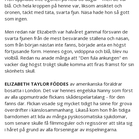
blå. Och hela kroppen på henne var, liksom ansiktet och
öronen, täckt med täta, svarta fjun. Näsa hade hon så gott
som ingen.
Men redan när Elizabeth var halvåret gammal försvann de
svarta fjunen från de mest besvärande ställena och näsan,
som från början nästan inte fanns, började anta en högst
förtjusande form. Hennes ögon, vidöppna och blå, blev nu
violblå. Redan nu anade många att "Den fula ankungen" en
vacker dag högst troligt skulle komma att firas främst för sin
skönhets skull.
ELIZABETH TAYLOR FÖDDES
av amerikanska föräldrar
bosatta i London. Det var hennes engelska Nanny som först
av alla uppmuntrade flickans skådespelartalang - för den
fanns där. Flickan visade sig mycket tidigt ha sinne för grova
överdrifter i känslosammanhang. Likaså kom hon från tidiga
barndomen att lida av många pyskosomatiska sjukdomar,
som senare skulle få filmmoguler och regissörer att slita sig
i håret på grund av alla förseningar av inspelningarna.