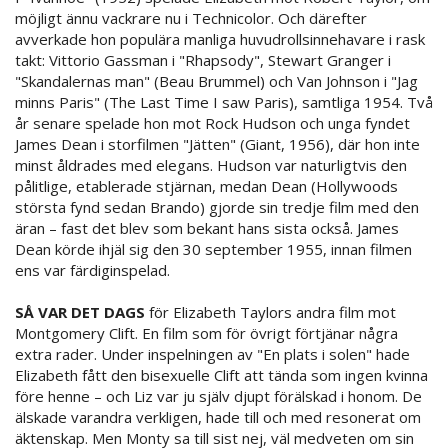
möjligt ännu vackrare nu i Technicolor. Och därefter
avverkade hon populära manliga huvudrollsinnehavare i rask
takt: Vittorio Gassman i "Rhapsody", Stewart Granger i
"Skandalernas man" (Beau Brummel) och Van Johnson i "Jag
minns Paris" (The Last Time I saw Paris), samtliga 1954. Två
år senare spelade hon mot Rock Hudson och unga fyndet
James Dean i storfilmen "Jätten" (Giant, 1956), där hon inte
minst åldrades med elegans. Hudson var naturligtvis den
pålitlige, etablerade stjärnan, medan Dean (Hollywoods
största fynd sedan Brando) gjorde sin tredje film med den
äran – fast det blev som bekant hans sista också. James
Dean körde ihjäl sig den 30 september 1955, innan filmen
ens var färdiginspelad.
SÅ VAR DET DAGS
för Elizabeth Taylors andra film mot
Montgomery Clift. En film som för övrigt förtjänar några
extra rader. Under inspelningen av "En plats i solen" hade
Elizabeth fått den bisexuelle Clift att tända som ingen kvinna
före henne – och Liz var ju själv djupt förälskad i honom. De
älskade varandra verkligen, hade till och med resonerat om
äktenskap. Men Monty sa till sist nej, väl medveten om sin