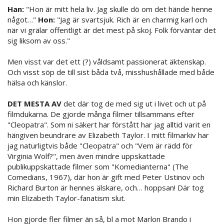
Han:
"Hon är mitt hela liv. Jag skulle dö om det hände henne
något…"
Hon:
"Jag är svartsjuk. Rich är en charmig karl och
när vi grälar offentligt är det mest på skoj. Folk förväntar det
sig liksom av oss."
Men visst var det ett (?) våldsamt passionerat äktenskap.
Och visst söp de till sist båda två, misshushållade med både
hälsa och känslor.
DET MESTA AV
det där tog de med sig ut i livet och ut på
filmdukarna. De gjorde många filmer tillsammans efter
"Cleopatra". Som ni säkert har förstått har jag alltid varit en
hängiven beundrare av Elizabeth Taylor. I mitt filmarkiv har
jag naturligtvis både "Cleopatra" och "Vem är rädd för
Virginia Wolf?", men även mindre uppskattade
publikuppskattade filmer som "Komedianterna" (The
Comedians, 1967), där hon är gift med Peter Ustinov och
Richard Burton är hennes älskare, och… hoppsan! Där tog
min Elizabeth Taylor-fanatism slut.
Hon gjorde fler filmer än så, bl a mot Marlon Brando i