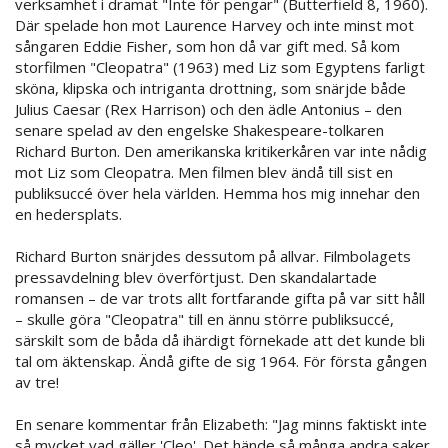
verksamhet i dramat "Inte för pengar" (Butterfield 8, 1960).
Där spelade hon mot Laurence Harvey och inte minst mot
sångaren Eddie Fisher, som hon då var gift med. Så kom
storfilmen "Cleopatra" (1963) med Liz som Egyptens farligt
sköna, klipska och intriganta drottning, som snärjde både
Julius Caesar (Rex Harrison) och den ädle Antonius – den
senare spelad av den engelske Shakespeare-tolkaren
Richard Burton. Den amerikanska kritikerkåren var inte nådig
mot Liz som Cleopatra. Men filmen blev ändå till sist en
publiksuccé över hela världen. Hemma hos mig innehar den
en hedersplats.
Richard Burton snärjdes dessutom på allvar. Filmbolagets
pressavdelning blev överförtjust. Den skandalartade
romansen – de var trots allt fortfarande gifta på var sitt håll
– skulle göra "Cleopatra" till en ännu större publiksuccé,
särskilt som de båda då ihärdigt förnekade att det kunde bli
tal om äktenskap. Ändå gifte de sig 1964. För första gången
av tre!
En senare kommentar från Elizabeth: "Jag minns faktiskt inte
så mycket vad gäller 'Cleo'. Det hände så många andra saker