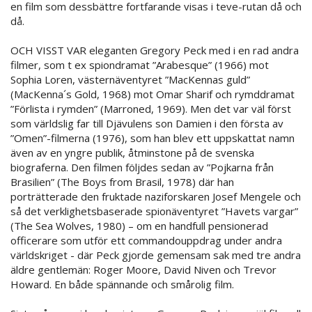
en film som dessbättre fortfarande visas i teve-rutan då och
då.
OCH VISST VAR eleganten Gregory Peck med i en rad andra
filmer, som t ex spiondramat ”Arabesque” (1966) mot
Sophia Loren, västernäventyret ”MacKennas guld”
(MacKenna´s Gold, 1968) mot Omar Sharif och rymddramat
”Förlista i rymden” (Marroned, 1969). Men det var väl först
som världslig far till Djävulens son Damien i den första av
”Omen”-filmerna (1976), som han blev ett uppskattat namn
även av en yngre publik, åtminstone på de svenska
biograferna. Den filmen följdes sedan av ”Pojkarna från
Brasilien” (The Boys from Brasil, 1978) där han
porträtterade den fruktade naziforskaren Josef Mengele och
så det verklighetsbaserade spionäventyret ”Havets vargar”
(The Sea Wolves, 1980) – om en handfull pensionerad
officerare som utför ett commandouppdrag under andra
världskriget - där Peck gjorde gemensam sak med tre andra
äldre gentlemän: Roger Moore, David Niven och Trevor
Howard. En både spännande och smårolig film.