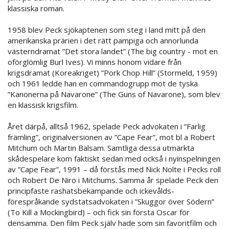
klassiska roman.
1958 blev Peck sjökaptenen som steg i land mitt på den
amerikanska prärien i det rätt pampiga och annorlunda
västerndramat ”Det stora landet” (The big country - mot en
oförglömlig Burl Ives). Vi minns honom vidare från
krigsdramat (Koreakriget) ”Pork Chop Hill” (Stormeld, 1959)
och 1961 ledde han en commandogrupp mot de tyska
”Kanonerna på Navarone” (The Guns of Navarone), som blev
en klassisk krigsfilm.
Året därpå, alltså 1962, spelade Peck advokaten i ”Farlig
främling”, originalversionen av ”Cape Fear”, mot bl a Robert
Mitchum och Martin Balsam. Samtliga dessa utmärkta
skådespelare kom faktiskt sedan med också i nyinspelningen
av ”Cape Fear”, 1991 – då förstås med Nick Nolte i Pecks roll
och Robert De Niro i Mitchums. Samma år spelade Peck den
principfaste rashatsbekämpande och ickevålds-
förespråkande sydstatsadvokaten i ”Skuggor över Södern”
(To Kill a Mockingbird) – och fick sin första Oscar för
densamma. Den film Peck själv hade som sin favoritfilm och