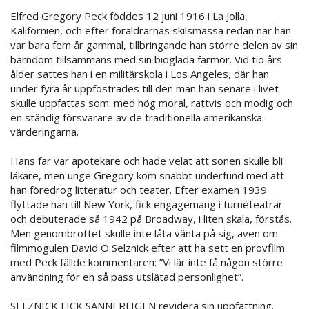
Elfred Gregory Peck föddes 12 juni 1916 i La Jolla,
Kalifornien, och efter föräldrarnas skilsmässa redan när han
var bara fem år gammal, tillbringande han större delen av sin
barndom tillsammans med sin bioglada farmor. Vid tio års
ålder sattes han i en militärskola i Los Angeles, där han
under fyra år uppfostrades till den man han senare i livet
skulle uppfattas som: med hög moral, rättvis och modig och
en ständig försvarare av de traditionella amerikanska
värderingarna.
Hans far var apotekare och hade velat att sonen skulle bli
läkare, men unge Gregory kom snabbt underfund med att
han föredrog litteratur och teater. Efter examen 1939
flyttade han till New York, fick engagemang i turnéteatrar
och debuterade så 1942 på Broadway, i liten skala, förstås.
Men genombrottet skulle inte låta vänta på sig, även om
filmmogulen David O Selznick efter att ha sett en provfilm
med Peck fällde kommentaren: ”Vi lär inte få någon större
användning för en så pass utslätad personlighet”.
SELZNICK FICK SANNERLIGEN revidera sin uppfattning.