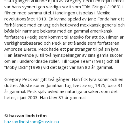
Sista gången vi kunde njuta av Gregory Peck i en rejäl filmroll
var hans synnerligen värdiga sorti som ”Old Gringo” (1989) i
filmen med samma titel. Handlingen utspelas i Mexiko
revolutionsåret 1913. En kvinna spelad av Jane Fonda har ett
förhållande med en ung och hetlevrad mexikansk general och
båda blir närmare bekanta med en gammal amerikansk
författare (Peck) som kommit till Mexiko för att dö. Filmen är
verklighetsbaserad och Peck är strålande som författaren
Ambrose Bierce. Peck hade ett par strängar till på sin lyra.
Han återvände ju till två nyinspelningar av sina gamla succér
om än i underordnade roller. Till ”Cape Fear” (1991) och till
”Moby Dick” (1998) vid det laget var han 82 år gammal.
Gregory Peck var gift två gånger. Han fick fyra söner och en
dotter. Äldste sonen Jonathan tog livet av sig 1975, bara 31
år gammal. Peck själv avled av naturliga orsaker, som det
heter, i juni 2003. Han blev 87 år gammal.
© hazzan lindström
hazzan.lindstrom@russin.nu