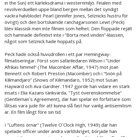
in the Sun) ett kärleksdrama i westernmiljö. Finalen med
revolverduellen uppe bland bergen mellan det syndigt
vackra halvblodet Pearl (Jennifer Jones, Selznicks hustru för
övrigt) och den bortskämde ranchägarsonen Lewt (Peck)
blev klassisk men inte filmen som helhet. Den floppade rejält
och hamnade definitivt inte i ”Borta med vinden”-klassen,
något som Selznick hade hoppats på.
Peck hade också huvudrollen i ett par Hemingway-
filmatiseringar. Först som safariledaren Wilson i ”Under
Afrikas himmel” (The Macomber Affair, 1947) mot Joan
Bennett och Robert Preston (Macomber) och i ”Snön på
Kilimandjaro” (Snows of Kilimandaro, 1952) mot Susan
Hayward och Ava Gardner. 1947 gjorde han vidare en stark
insats i Elia Kazans tänkvärda, ”Tyst överenskommelse”
(Gentleman´s Agreement), där han spelar en författare som
låtsas vara jude för att kunna slå fast hur vanlig antisemitism
är. En film långt före sin tid.
I ”Luftens örnar” (Twelve O´Clock High, 1949) där han
spelade officer under andra världskriget, började han