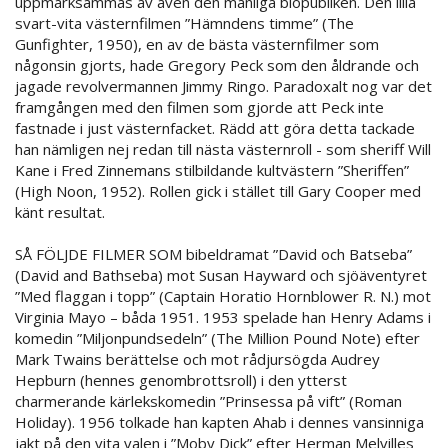
uppmärksammas av även den manliga biopubliken. Den lilla
svart-vita västernfilmen ”Hämndens timme” (The
Gunfighter, 1950), en av de bästa västernfilmer som
någonsin gjorts, hade Gregory Peck som den åldrande och
jagade revolvermannen Jimmy Ringo. Paradoxalt nog var det
framgången med den filmen som gjorde att Peck inte
fastnade i just västernfacket. Rädd att göra detta tackade
han nämligen nej redan till nästa västernroll - som sheriff Will
Kane i Fred Zinnemans stilbildande kultvästern ”Sheriffen”
(High Noon, 1952). Rollen gick i stället till Gary Cooper med
känt resultat.
SÅ FÖLJDE FILMER SOM bibeldramat ”David och Batseba”
(David and Bathseba) mot Susan Hayward och sjöäventyret
”Med flaggan i topp” (Captain Horatio Hornblower R. N.) mot
Virginia Mayo – båda 1951. 1953 spelade han Henry Adams i
komedin ”Miljonpundsedeln” (The Million Pound Note) efter
Mark Twains berättelse och mot rådjursögda Audrey
Hepburn (hennes genombrottsroll) i den ytterst
charmerande kärlekskomedin ”Prinsessa på vift” (Roman
Holiday). 1956 tolkade han kapten Ahab i dennes vansinniga
jakt på den vita valen i ”Moby Dick” efter Herman Melvilles