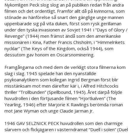
Nykomligen Peck slog slog an på publiken redan från andra
filmen och det ordentligt. Framför allt då på kvinnorna, som
stönade av hänförelse så snart den gänglige unge mannen
uppenbarade sig på vita duken, först som rysk gerillaman
under den tyska invasionen av Sovjet 1941 i ”Days of Glory /
Revenge” (1944) men främst ändå som den amerikanske
missionären i Kina, Father Francis Chisholm, i ”Himmelrikets
nycklar” (The Keys of the Kingdom, också 1944), som
dessutom gav honom en Oscarsnominering.
Framgångarna och med dem de verkligt stora filmerna kom
slag i slag. 1945 spelade han den nyanställde
psykoanalytikern som kollegan Ingrid Bergman först blir
misstänksam mot men därefter kär i, i Alfred Hitchcocks
thriller ”Trollbunden” (Spellbound, 1945). Året därpå följde
huvudrollen i den förtjusande filmen ”Hjortkalven” (The
Yearling, 1946) efter Marjorie K Rawlings berömda roman
mot Jane Wyman och unge Claude Jarman Jr.
1946 GAV SELZNICK PECK huvudrollen som den charmige
slarvern och flickjägaren i västerndramat ”Duell i solen” (Duel