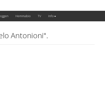
loggen
Hemmabio
TV
Info
lo Antonioni".