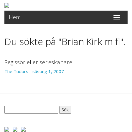
Hem
Toggle
navigati
Du sökte på "Brian Kirk m fl".
Regissör eller serieskapare.
The Tudors - säsong 1, 2007
Sök