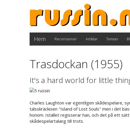
Hem
Recensioner
Artiklar
Teman
B
Trasdockan (1955)
It's a hard world for little thi
Charles Laughton var egentligen skådespelare, syn
talsskräckisen "Island of Lost Souls" men i det b
honom. Istället regisserar han, och det på ett sätt 
skådespelartalang till trots.