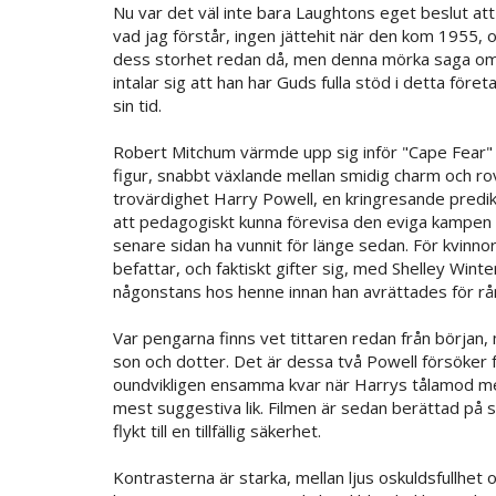
Nu var det väl inte bara Laughtons eget beslut at
vad jag förstår, ingen jättehit när den kom 1955, 
dess storhet redan då, men denna mörka saga om
intalar sig att han har Guds fulla stöd i detta före
sin tid.
Robert Mitchum värmde upp sig inför "Cape Fear" h
figur, snabbt växlande mellan smidig charm och ro
trovärdighet Harry Powell, en kringresande predi
att pedagogiskt kunna förevisa den eviga kampen 
senare sidan ha vunnit för länge sedan. För kvinnor 
befattar, och faktiskt gifter sig, med Shelley Wi
någonstans hos henne innan han avrättades för rå
Var pengarna finns vet tittaren redan från börja
son och dotter. Det är dessa två Powell försöker f
oundvikligen ensamma kvar när Harrys tålamod med 
mest suggestiva lik. Filmen är sedan berättad på 
flykt till en tillfällig säkerhet.
Kontrasterna är starka, mellan ljus oskuldsfullhe