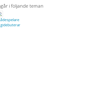
ngår i följande teman
kådespelare
egidebuterar