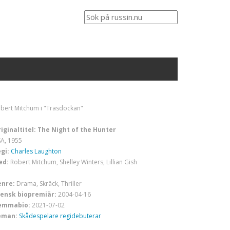
bert Mitchum i "Trasdockan"
iginaltitel: The Night of the Hunter
A, 1955
gi:
Charles Laughton
ed:
Robert Mitchum, Shelley Winters, Lillian Gish
enre:
Drama, Skräck, Thriller
ensk biopremiär:
2004-04-16
emmabio:
2021-07-02
eman:
Skådespelare regidebuterar