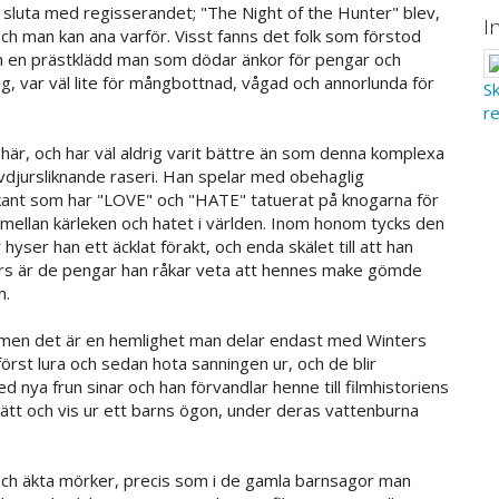
t sluta med regisserandet; "The Night of the Hunter" blev,
I
och man kan ana varför. Visst fanns det folk som förstod
 en prästklädd man som dödar änkor för pengar och
tag, var väl lite för mångbottnad, vågad och annorlunda för
S
r
är, och har väl aldrig varit bättre än som denna komplexa
vdjursliknande raseri. Han spelar med obehaglig
kant som har "LOVE" och "HATE" tatuerat på knogarna för
mellan kärleken och hatet i världen. Inom honom tycks den
hyser han ett äcklat förakt, och enda skälet till att han
nters är de pengar han råkar veta att hennes make gömde
n.
n, men det är en hemlighet man delar endast med Winters
örst lura och sedan hota sanningen ur, och de blir
nya frun sinar och han förvandlar henne till filmhistoriens
sätt och vis ur ett barns ögon, under deras vattenburna
t och äkta mörker, precis som i de gamla barnsagor man