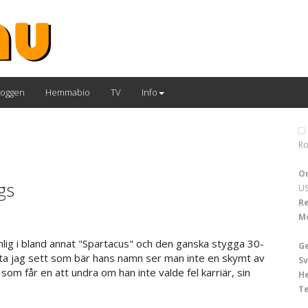
loggen
Hemmabio
TV
Info
Ro
Or
ngs
US
Re
M
lig i bland annat "Spartacus" och den ganska stygga 30-
G
ästa jag sett som bär hans namn ser man inte en skymt av
Sv
som får en att undra om han inte valde fel karriär, sin
H
T